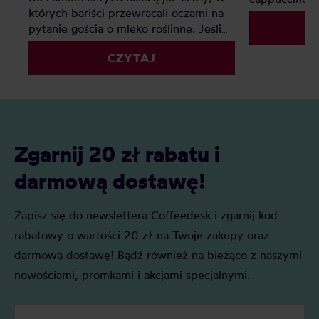
których bariści przewracali oczami na
pytanie gościa o mleko roślinne. Jeśli
zastanawiacie się, czym zastąpić mleko
CZYTAJ
do kawy, ten artykuł rozwieje Wasze
wątpliwości.
Zgarnij 20 zł rabatu i
darmową dostawę!
Zapisz się do newslettera Coffeedesk i zgarnij kod
rabatowy o wartości 20 zł na Twoje zakupy oraz
darmową dostawę! Bądź również na bieżąco z naszymi
nowościami, promkami i akcjami specjalnymi.