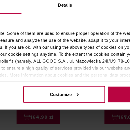
Details
e. Some of them are used to ensure proper operation of the web
asure and analyze the use of the website, adapt it to your inter
u. If you are ok. with our using the above types of cookies on you
our cookie settings anytime. To the extent the cookies contain y
oller’s (namely, ALL GOOD S.A., ul. Mazowiecka 24I/U9, 78-100 
 to ensure a high quality of services provided via our website and
Hario French Press U Black 300ml
Bodum - French press Caffet
ities. More information about cookies and the personal data proce
Muskmelon 1l
olicy.
Customize
209,00 zł
Najniższa cena: 164,99 zł
164,99 zł
167,