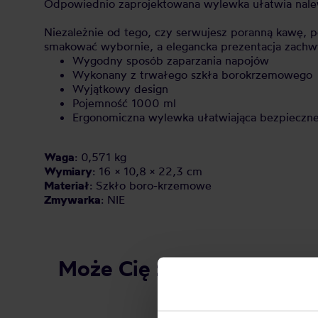
Odpowiednio zaprojektowana wylewka ułatwia nalewa
Niezależnie od tego, czy serwujesz poranną kawę, p
smakować wybornie, a elegancka prezentacja zachw
Wygodny sposób zaparzania napojów
Wykonany z trwałego szkła borokrzemowego
Wyjątkowy design
Pojemność 1000 ml
Ergonomiczna wylewka ułatwiająca bezpieczne
Waga
: 0,571 kg
Wymiary
: 16 × 10,8 × 22,3 cm
Materiał
: Szkło boro-krzemowe
Zmywarka
: NIE
Może Cię zainteresować