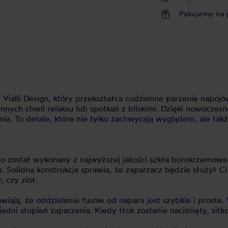
Pakujemy na 
 Vialli Design, który przekształca codzienne parzenie napoj
nnych chwil relaksu lub spotkań z bliskimi. Dzięki nowoczes
. To detale, które nie tylko zachwycają wyglądem, ale takż
vio został wykonany z najwyższej jakości szkła borokrzemow
olidna konstrukcja sprawia, że zaparzacz będzie służył Ci 
 czy ziół.
awiają, że oddzielenie fusów od naparu jest szybkie i prost
dni stopień zaparzenia. Kiedy tłok zostanie naciśnięty, sitk