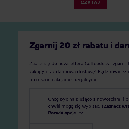
kafetierka będzie doskonałym
kuchni 
CZYTAJ
rozwiązaniem. Jaka kawiarka jest
najleps
najlepsza do domu? Oto polecane
modele i rozmiary!
Zgarnij 20 zł rabatu i 
Zapisz się do newslettera Coffeedesk i zgarni
zakupy oraz darmową dostawę! Bądź również n
promkami i akcjami specjalnymi.
Chcę być na bieżąco z nowościami i 
chwili mogę się wypisać.
(Zaznacz ws
Rozwiń opcje