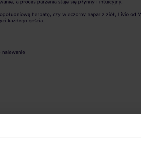
nie, a proces parzenia staje się
płynny i intuicyjny.
opołudniową herbatę, czy wieczorny napar z ziół, Livio od V
yci każdego gościa.
 nalewanie
NOWOŚĆ