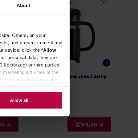
About
site. Others, on your
ests, and present content and
r device, click the “
Allow
our personal data, they are
Kołobrzeg) or third parties’
 marketing activities of the
tiera
Bodum - French press Java Czarny
Bodum 
ssing, including your rights,
1l
Caffett
Allow all
00 zł
93,00 zł