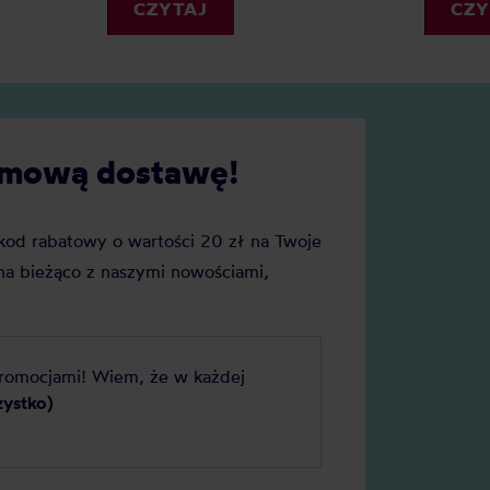
klasycznymi palnikami najlep
na małą kawiarnię. Jaka jest
CZY
CZYTAJ
będzie kawiarka na gaz. Rank
za kawiarka dla jednej osoby?
pomoże wybrać Wam najlep
urządzenie.
darmową dostawę!
j kod rabatowy o wartości 20 zł na Twoje
a bieżąco z naszymi nowościami,
promocjami! Wiem, że w każdej
zystko)