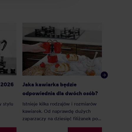
g 2026
Jaka kawiarka będzie
Syfon do 
odpowiednia dla dwóch osób?
początku
 stylu
Istnieje kilka rodzajów i rozmiarów
Syfon to n
kawiarek. Od naprawdę dużych
do przygot
zaparzaczy na dziesięć filiżanek po
może sprawi
ie
miniaturowe na pojedyncze
szaleni na