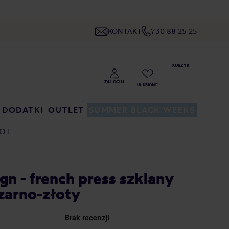
KONTAKT
730 88 25 25
DODATKI
OUTLET
SUMMER BLACK WEEKS
ŁOTY
ign - french press szklany
czarno-złoty