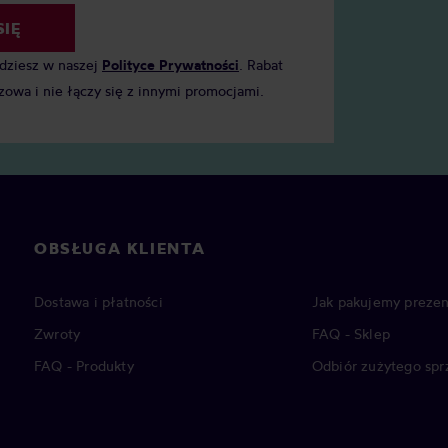
SIĘ
jdziesz w naszej
Polityce Prywatności
. Rabat
zowa i nie łączy się z innymi promocjami.
OBSŁUGA KLIENTA
Dostawa i płatności
Jak pakujemy prezen
Zwroty
FAQ - Sklep
FAQ - Produkty
Odbiór zużytego spr