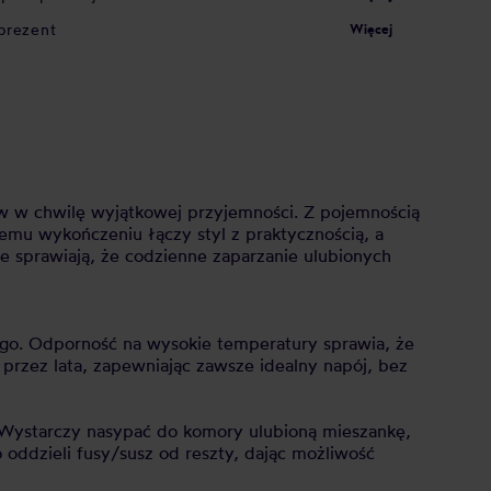
prezent
Więcej
ów w chwilę wyjątkowej przyjemności. Z pojemnością
nemu wykończeniu łączy styl z praktycznością, a
e sprawiają, że codzienne zaparzanie ulubionych
ego. Odporność na wysokie temperatury sprawia, że
przez lata, zapewniając zawsze idealny napój, bez
e. Wystarczy nasypać do komory ulubioną mieszankę,
o oddzieli fusy/susz od reszty, dając możliwość