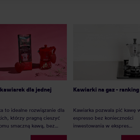
Kawiarki na gaz - rankin
kawiarek dla jednej
Kawiarka pozwala pić kawę w
a to idealne rozwiązanie dla
espresso bez konieczności
ich, którzy pragną cieszyć
inwestowania w ekspres
domu smaczną kawą, bez
ciśnieniowy. Jeśli dysponujec
ności przerabiania własnej