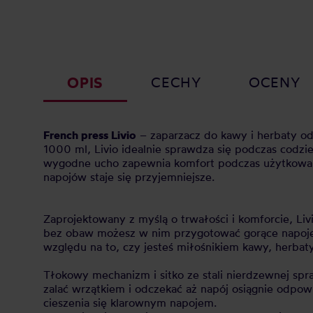
OPIS
CECHY
OCENY
French press Livio
– zaparzacz do kawy i herbaty od
1000 ml, Livio idealnie sprawdza się podczas codzie
wygodne ucho zapewnia komfort podczas użytkowania
napojów staje się przyjemniejsze.
Zaprojektowany z myślą o trwałości i komforcie, Li
bez obaw możesz w nim przygotować gorące napoje. S
względu na to, czy jesteś miłośnikiem kawy, herbaty,
Tłokowy mechanizm i sitko ze stali nierdzewnej spr
zalać wrzątkiem i odczekać aż napój osiągnie odpowie
cieszenia się klarownym napojem.