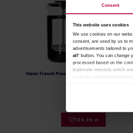
Consent
This website uses cookies
We use cookies on our websit
consent, are used by us to me
advertisements tailored to yo
all
” button. You can change y
processed based on the contr
legitimate interests which are
Hario French Press U Black 600ml
controller and authorized ent
can be found in the
Privacy P
239,00 zł
Najniższa cena: 134,99 zł
134,99 zł