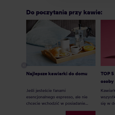
Do poczytania przy kawie:
Najlepsze kawiarki do domu
TOP 5 
osoby
Jeśli jesteście fanami
Kawiark
esencjonalnego espresso, ale nie
wszystk
chcecie wchodzić w posiadanie
się w 
ekspresu ciśnieniowego, to
koniecz