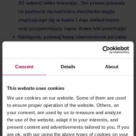
30 sekund lekko mieszając. Ten proces pozwala
na pozbycie się nadmiaru dwutlenku węgla
znajdującego się w kawie i daje delikatniejszy
oraz przyjemniejszy napar. Kawa lubi preinfuzję!
Następnie, polewaj kawę równomiernie po całej
jej powierzchni niewielkim partiami wody, aby
utrzymać stały przepływ przez kawę. Pomiędzy
zalaniami możesz zamieszać kawę.
Consent
Details
About
Kiedy wlejesz już całą wodę, a kawa przestanie
kapać z filtra, możesz pozbyć się go razem z
fusami, zamieszać kawę w naczyniu i
This website uses cookies
serwować!Jak widać, kawa z Chemeksa to tylko
We use cookies on our website. Some of them are used
kilka, prostych kroków. Chemex umożliwia
to ensure proper operation of the website. Others, on
your consent, are used by us to measure and analyze
zaparzenie od 3 do nawet 10 filiżanek na raz, co
the use of the website, adapt it to your interests, and
pozwoli zaspokoić nawet największe
present content and advertisements tailored to you. If you
zapotrzebowanie na kofeinę!
are ok. with our using the above types of cookies on your