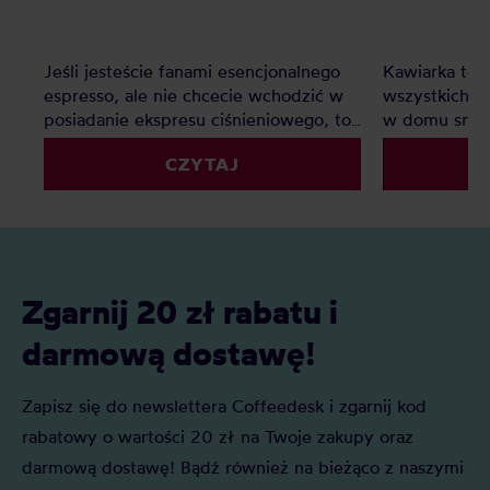
Jeśli jesteście fanami esencjonalnego
Kawiarka to i
espresso, ale nie chcecie wchodzić w
wszystkich, k
posiadanie ekspresu ciśnieniowego, to
w domu smac
kafetierka będzie doskonałym
konieczności
CZYTAJ
rozwiązaniem. Jaka kawiarka jest
kuchni na mał
najlepsza do domu? Oto polecane
najlepsza kaw
modele i rozmiary!
Zgarnij 20 zł rabatu i
darmową dostawę!
Zapisz się do newslettera Coffeedesk i zgarnij kod
rabatowy o wartości 20 zł na Twoje zakupy oraz
darmową dostawę! Bądź również na bieżąco z naszymi