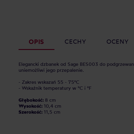
OPIS
CECHY
OCENY
Elegancki dzbanek od Sage BES003 do podgrzewania
uniemożliwi jego przepalenie.
- Zakres wskazań 55 - 75°C
- Wskaźnik temperatury w °C i °F
Głębokość:
8 cm
Wysokość:
10,4 cm
Szerokość:
11,5 cm