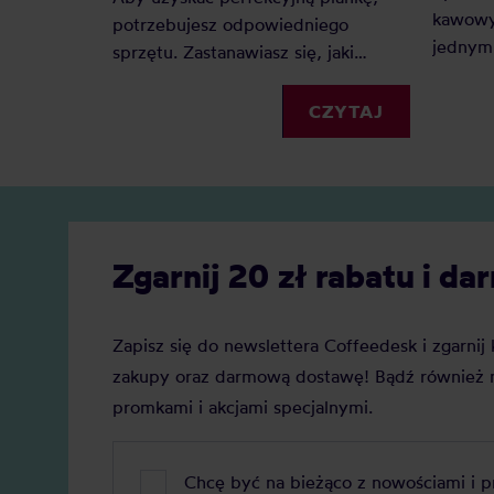
kawowy
potrzebujesz odpowiedniego
jednym 
sprzętu. Zastanawiasz się, jaki
Dlacze
spieniacz do mleka kupić?
zyskuje
Elektryczny, ręczny, a może
CZYTAJ
Jaką j
indukcyjny? Oto nasz szczegółowy
Zobacz
ranking, który pomoże Ci podjąć
decyzję.
Zgarnij 20 zł rabatu i 
Zapisz się do newslettera Coffeedesk i zgarni
zakupy oraz darmową dostawę! Bądź również n
promkami i akcjami specjalnymi.
Chcę być na bieżąco z nowościami i 