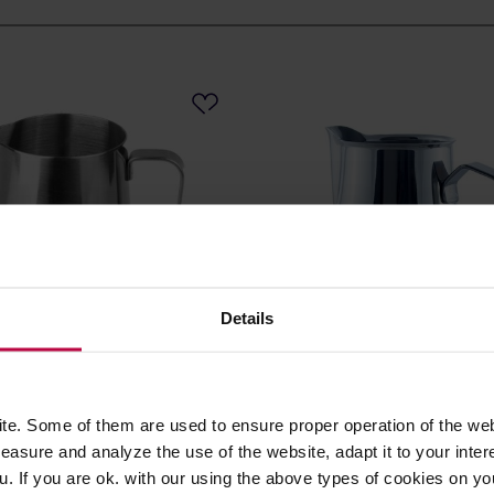
Details
offee Gear Milk Pitcher
Motta Dzbanek Europa 500
 dzbanek srebrny 360 ml
e. Some of them are used to ensure proper operation of the web
asure and analyze the use of the website, adapt it to your inter
u. If you are ok. with our using the above types of cookies on you
60,00 zł
13