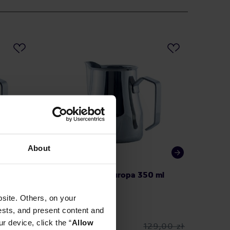
About
 ml
Motta Dzbanek Europa 350 ml
Espress
Dzbane
site. Others, on your
ests, and present content and
r device, click the “
Allow
9,00 zł
129,00 zł