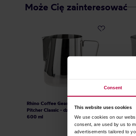
Może Cię zainteresować
Consent
Rhino Coffee Gear Barista Milk
Rhino C
This website uses cookies
Pitcher Classic - dzbanek srebrny
Classic
600 ml
We use cookies on our websit
consent, are used by us to me
advertisements tailored to yo
83,00 zł