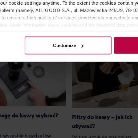
our cookie settings anytime. To the extent the cookies contain y
Najniższa cena: 30,99 zł
Najniższa cen
oller’s (namely, ALL GOOD S.A., ul. Mazowiecka 24I/U9, 78-100 
48,99 zł
124,
 to ensure a high quality of services provided via our website and
ities. More information about cookies and the personal data proce
olicy.
Customize
wagę do kawy wybrać?
Filtry do kawy – jak ich
używać?
d wszystkich gadżetów
W tym artykule znajdziesz