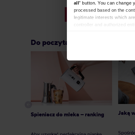
all
” button. You can change y
Najniższa cena: 53,99 zł
processed based on the contr
63,99 zł
legitimate interests which are
controller and authorized ent
can be found in the
Privacy P
Do poczytania przy kawie:
Jaką 
Spieniacz do mleka – ranking
Spośró
Aby uzyskać perfekcyjną piankę,