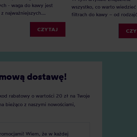
ch - waga do kawy jest
wszystko, co warto wiedzieć
z najważniejszych.
filtrach do kawy – od rodzaj
go? Ponieważ dzięki wadze
rozmiarów, po praktyczne
my precyzję i powtarzalność.
CZYTAJ
wskazówki, jak z nich korzyst
CZY
ednak wagę do kawy wybrać?
cie naszych faworytów!
darmową dostawę!
j kod rabatowy o wartości 20 zł na Twoje
a bieżąco z naszymi nowościami,
promocjami! Wiem, że w każdej