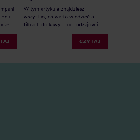
kompani
W tym artykule znajdziesz
Kawa zosta
kubek
wszystko, co warto wiedzieć o
termicznych
niał
filtrach do kawy – od rodzajów i
niestety u
?
rozmiarów, po praktyczne
wyczyścić 
ik po
wskazówki, jak z nich korzystać.
TAJ
CZYTAJ