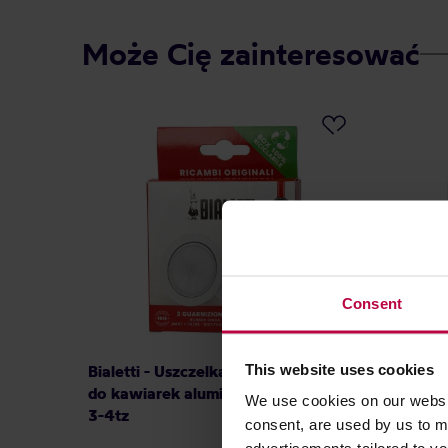
Może Cię zainteresować
Consent
This website uses cookies
Bialetti - Uszczelka (3 szt.) + sitko
Bialetti
do kawiarek aluminiowych Bialetti
do kawi
We use cookies on our websit
3-4tz
6tz
consent, are used by us to me