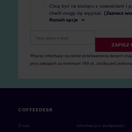
Chcę być na bieżąco z nowościami i 
chwili mogę się wypisać.
(Zaznacz ws
Rozwiń opcje
ZAPISZ 
Więcej informacji na temat przetwarzania danych zna
przy zakupach za minimum 199 zł, zniżka jest jednora
COFFEEDESK
O nas
Informacja o dostępności