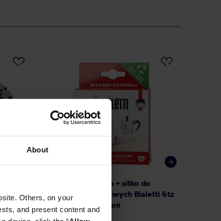
PROMO
About
Bialetti - Uszczelka + sitko do
Bialetti
kawiarek aluminiowych Bialetti 6tz
do kawi
site. Others, on your
oraz Moka Induction
1tz
ests, and present content and