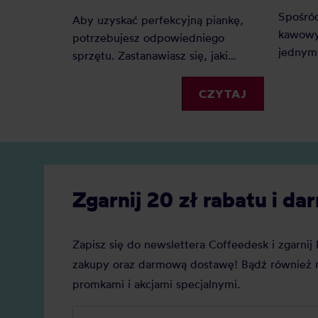
Spośró
Aby uzyskać perfekcyjną piankę,
kawowy
potrzebujesz odpowiedniego
jednym 
sprzętu. Zastanawiasz się, jaki
Dlacze
spieniacz do mleka kupić?
zyskuje
Elektryczny, ręczny, a może
CZYTAJ
Jaką j
indukcyjny? Oto nasz szczegółowy
Zobacz
ranking, który pomoże Ci podjąć
decyzję.
Zgarnij 20 zł rabatu i 
Zapisz się do newslettera Coffeedesk i zgarni
zakupy oraz darmową dostawę! Bądź również n
promkami i akcjami specjalnymi.