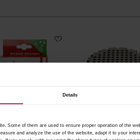
Details
 - Uszczelka (3 szt.) + sitko
AeroPress - Sitko zamienne
arek aluminiowych Bialetti
e. Some of them are used to ensure proper operation of the web
asure and analyze the use of the website, adapt it to your inter