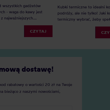
d wszystkich gadżetów
Kubki termiczne to idealni 
ch - waga do kawy jest
podróży, ale nie tylko! Jaki 
z najważniejszych.
termiczny wybrać, żeby speł
go? Ponieważ dzięki wadze
wszystkie Twoje oczekiwania
my precyzję i powtarzalność.
CZYTAJ
Sprawdź nasz mini-przewodn
CZY
ednak wagę do kawy wybrać?
kubkach termicznych.
cie naszych faworytów!
darmową dostawę!
j kod rabatowy o wartości 20 zł na Twoje
a bieżąco z naszymi nowościami,