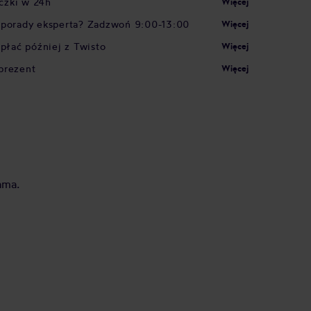
czki w 24h
Więcej
 porady eksperta? Zadzwoń 9:00-13:00
Więcej
apłać później z Twisto
Więcej
prezent
Więcej
ama.