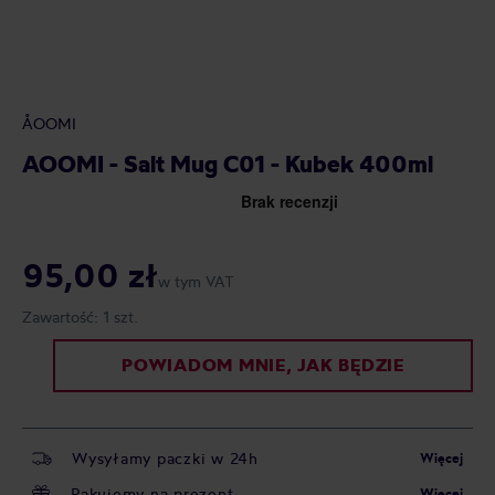
ÅOOMI
AOOMI - Salt Mug C01 - Kubek 400ml
95,00 zł
w tym VAT
Zawartość:
1 szt.
POWIADOM MNIE, JAK BĘDZIE
Wysyłamy paczki w 24h
Więcej
Pakujemy na prezent
Więcej