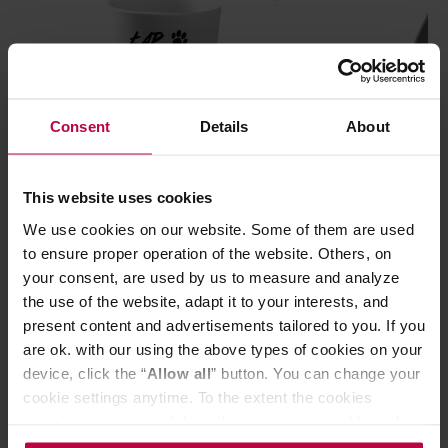
Consent
Details
About
This website uses cookies
HAYB x Pan tu nie stał - Kubek Łap
Mount Everest T
Przelew 200 ml
Podstawka pod
We use cookies on our website. Some of them are used
matchy
to ensure proper operation of the website. Others, on
your consent, are used by us to measure and analyze
the use of the website, adapt it to your interests, and
present content and advertisements tailored to you. If you
79,00 zł
are ok. with our using the above types of cookies on your
device, click the “
Allow all
” button. You can change your
cookie settings anytime. To the extent the cookies
contain your personal data, they are processed based on
Do poczytania przy kawie:
the controller’s (namely, ALL GOOD S.A., ul.