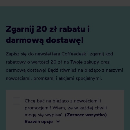
młynek. Regularne czyszczenie to
użytkownikó
prosty sposób, by cieszyć się pełnią
aromatu i dłuższą żywotnością sprzętu.
Zgarnij 20 zł rabatu i
darmową dostawę!
Zapisz się do newslettera Coffeedesk i zgarnij kod
rabatowy o wartości 20 zł na Twoje zakupy oraz
darmową dostawę! Bądź również na bieżąco z naszymi
nowościami, promkami i akcjami specjalnymi.
Chcę być na bieżąco z nowościami i
promocjami! Wiem, że w każdej chwili
mogę się wypisać.
(Zaznacz wszystko)
Rozwiń opcje