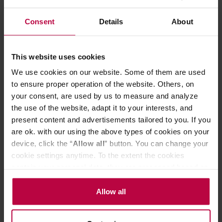
Acaia - Lunar Carrying Case -
Hario stojak na 
Consent
Details
About
Pokrowiec do wagi Lunar
V60
This website uses cookies
269,90 zł
We use cookies on our website. Some of them are used
Najniższa cena: 149,99 zł
to ensure proper operation of the website. Others, on
your consent, are used by us to measure and analyze
149,99 zł
the use of the website, adapt it to your interests, and
present content and advertisements tailored to you. If you
are ok. with our using the above types of cookies on your
Do poczytania przy kawie:
device, click the “
Allow all
” button. You can change your
cookie settings anytime. To the extent the cookies
contain your personal data, they are processed based on
the controller’s (namely, ALL GOOD S.A., ul.
Mazowiecka 24I/U9, 78-100 Kołobrzeg) or third parties’
Allow all
legitimate interests which are to ensure a high quality of
services provided via our website and marketing