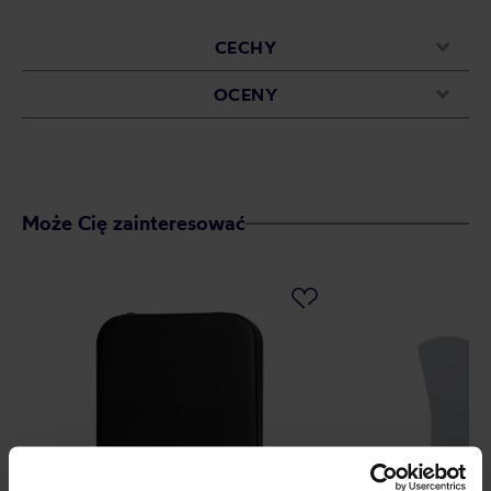
CECHY
OCENY
Może Cię zainteresować