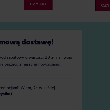
my precyzję i powtarzalność.
CZYTAJ
Sprawdź nasz mini-przewodn
CZY
ednak wagę do kawy wybrać?
kubkach termicznych.
cie naszych faworytów!
darmową dostawę!
j kod rabatowy o wartości 20 zł na Twoje
a bieżąco z naszymi nowościami,
promocjami! Wiem, że w każdej
zystko)