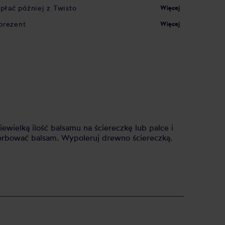
apłać później z Twisto
Więcej
prezent
Więcej
ielką ilość balsamu na ściereczkę lub palce i
orbować balsam. Wypoleruj drewno ściereczką.