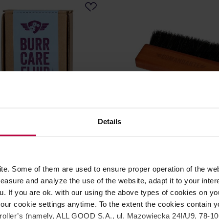
Details
nte - Zestaw do
Comandante - Szczotka MA
cji żarna
Grusza
e. Some of them are used to ensure proper operation of the web
asure and analyze the use of the website, adapt it to your inter
u. If you are ok. with our using the above types of cookies on you
109,00 zł
89,
our cookie settings anytime. To the extent the cookies contain y
oller’s (namely, ALL GOOD S.A., ul. Mazowiecka 24I/U9, 78-100 