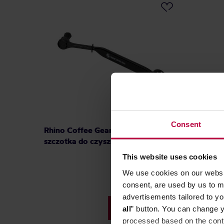
Consent
Rhino Coffee Gear Head Brush -
Comanda
szczotka do czyszczenia grupy
pielęgna
This website uses cookies
We use cookies on our websit
consent, are used by us to me
advertisements tailored to yo
55,99 zł
all
” button. You can change y
processed based on the contr