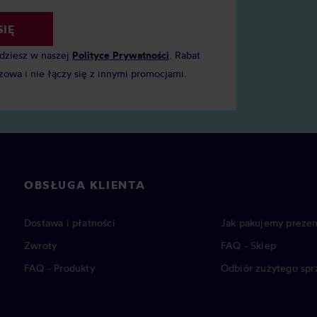
SIĘ
jdziesz w naszej
Polityce Prywatności
. Rabat
zowa i nie łączy się z innymi promocjami.
OBSŁUGA KLIENTA
Dostawa i płatności
Jak pakujemy prezen
Zwroty
FAQ - Sklep
FAQ - Produkty
Odbiór zużytego spr