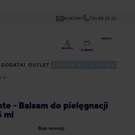
KONTAKT
730 88 25 25
DODATKI
OUTLET
SUMMER BLACK WEEKS
5 ML
e - Balsam do pielęgnacji
 ml