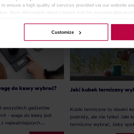
 to ensure a high quality of services provided via our website and
ities. More information about cookies and the personal data proce
olicy.
Customize
wagę do kawy wybrać?
Jaki kubek termiczny wy
d wszystkich gadżetów
Kubki termiczne to idealni 
ch - waga do kawy jest
podróży, ale nie tylko! Jaki 
z najważniejszych.
termiczny wybrać, żeby speł
go? Ponieważ dzięki wadze
wszystkie Twoje oczekiwania