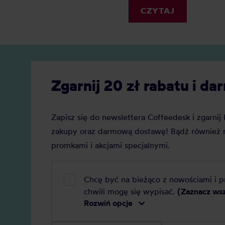
zyskuje
Elektryczny, ręczny, a może
CZYTAJ
Jaką j
indukcyjny? Oto nasz szczegółowy
Zobacz
ranking, który pomoże Ci podjąć
decyzję.
Zgarnij 20 zł rabatu i 
Zapisz się do newslettera Coffeedesk i zgarni
zakupy oraz darmową dostawę! Bądź również n
promkami i akcjami specjalnymi.
Chcę być na bieżąco z nowościami i 
chwili mogę się wypisać.
(Zaznacz ws
Rozwiń opcje