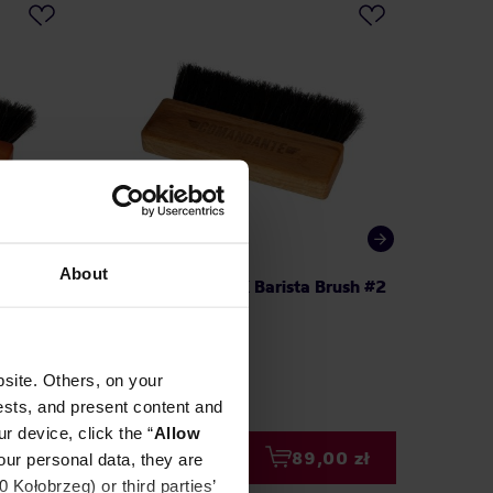
About
X #2 -
Comandante MAX Barista Brush #2
Cafetto
oak
Cleaner
ekspre
site. Others, on your
ests, and present content and
r device, click the “
Allow
00 zł
89,00 zł
our personal data, they are
Kołobrzeg) or third parties’