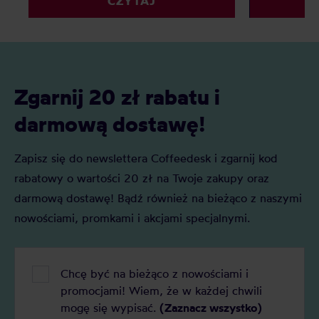
CZYTAJ
pogarszają smak i przyspieszają
rozmiarach, a
zużycie urządzeń – od ekspresu po
zachwycają n
młynek. Regularne czyszczenie to
użytkownikó
prosty sposób, by cieszyć się pełnią
aromatu i dłuższą żywotnością sprzętu.
Zgarnij 20 zł rabatu i
darmową dostawę!
Zapisz się do newslettera Coffeedesk i zgarnij kod
rabatowy o wartości 20 zł na Twoje zakupy oraz
darmową dostawę! Bądź również na bieżąco z naszymi
nowościami, promkami i akcjami specjalnymi.
Chcę być na bieżąco z nowościami i
promocjami! Wiem, że w każdej chwili
mogę się wypisać.
(Zaznacz wszystko)