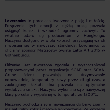
Loveramics
to porcelana tworzona z pasją i miłością.
Połączenie tych emocji z ciężką pracą pozwala
osiągnąć kunszt i wzbudzić ogromny zachwyt. To
właśnie udało się producentom z Hongkongu.
Naczynia dostępne w wielu kolorach przyciągają wzrok
i wpisują się w najwyższe standardy. Loveramics to
oficjalny sponsor Mistrzostw Świata Latte Art 2015 w
Gothenburgu.
Filiżanka jest stworzona zgodnie z wyznacznikami
proponowanymi przez organizacje SCAE oraz SCAA.
Grube ścianki pozwalają na utrzymywanie
odpowiedniej temperatury kawy przez długi czas, a
zaokrąglony kształt dna pozwala na optymalne
wydobycie smaku. Naczynia wykonane są z najwyższej
klasy porcelany wypalanej w temperaturze 1300℃.
Naczynie pochodzi z serii nawiązującej do barw ziemi -
ma naturalny kolor i matowe wykończenie. Ze względu