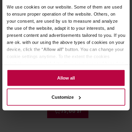
We use cookies on our website. Some of them are used
to ensure proper operation of the website. Others, on
your consent, are used by us to measure and analyze
the use of the website, adapt it to your interests, and
present content and advertisements tailored to you. If you
are ok. with our using the above types of cookies on your
device, click the “
Allow all
” button. You can change your
cookie settings anytime. To the extent the cookies
contain your personal data, they are processed based on
the controller’s (namely, ALL GOOD S.A., ul.
AOOMI Yoko Mug A Kubek 170ml
AOOMI - Mess 
Mazowiecka 24I/U9, 78-100 Kołobrzeg) or third parties’
Allow all
ml
legitimate interests which are to ensure a high quality of
services provided via our website and marketing
Customize
activities of the controller and authorized entities. More
information about cookies and the personal data
75,00 zł
processing, including your rights, can be found in the
Privacy Policy.