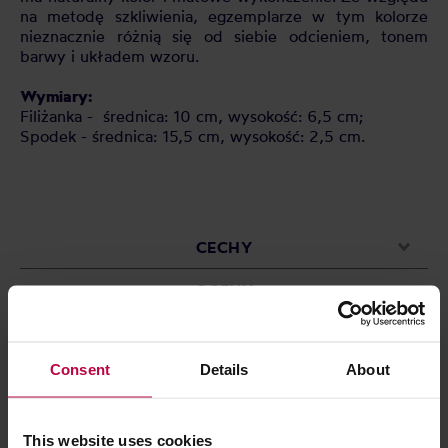
na metodę szkliwienia, egzemplarze w tym kolorze
nieznacznie różnią się od siebie odcieniem, tonem
barwy i układem wzoru.
Wymiary:
Filiżanka - średnica: 10 cm, wysokość: 6,5 cm;
Spodek - średnica: 15,5 cm, wysokość: 2,5 cm.
CECHY
OCENY
Consent
Details
About
Może Cię zainteresować
This website uses cookies