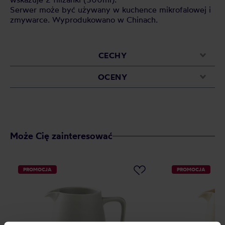
Serwer może być używany w kuchence mikrofalowej i
zmywarce. Wyprodukowano w Chinach.
CECHY
OCENY
Może Cię zainteresować
PROMOCJA
PROMOCJA