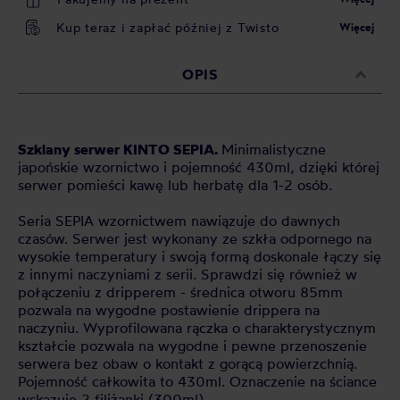
Kup teraz i zapłać później z Twisto
Więcej
OPIS
Szklany serwer KINTO
SEPIA
.
Minimalistyczne
japońskie wzornictwo i pojemność 430ml, dzięki której
serwer pomieści kawę lub herbatę dla 1-2 osób.
Seria SEPIA wzornictwem nawiązuje do dawnych
czasów. Serwer jest wykonany ze szkła odpornego na
wysokie temperatury i swoją formą doskonale łączy się
z innymi naczyniami z serii. Sprawdzi się również w
połączeniu z dripperem - średnica otworu 85mm
pozwala na wygodne postawienie drippera na
naczyniu. Wyprofilowana rączka o charakterystycznym
kształcie pozwala na wygodne i pewne przenoszenie
serwera bez obaw o kontakt z gorącą powierzchnią.
Pojemność całkowita to 430ml. Oznaczenie na ściance
wskazuje 2 filiżanki (300ml).