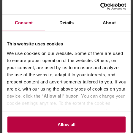
Consent
Details
About
ORIGAMI - Serwer ceramiczny
ORIGAMI - Ser
Aroma 400ml Matowy szary
Aroma 400ml 
This website uses cookies
We use cookies on our website. Some of them are used
to ensure proper operation of the website. Others, on
119,90 zł
your consent, are used by us to measure and analyze
Najniższa cena: 119,90 zł
the use of the website, adapt it to your interests, and
60,99 zł
present content and advertisements tailored to you. If you
are ok. with our using the above types of cookies on your
device, click the “
Allow all
” button. You can change your
Do poczytania przy kawie:
cookie settings anytime. To the extent the cookies
contain your personal data, they are processed based on
the controller’s (namely, ALL GOOD S.A., ul.
Mazowiecka 24I/U9, 78-100 Kołobrzeg) or third parties’
Allow all
legitimate interests which are to ensure a high quality of