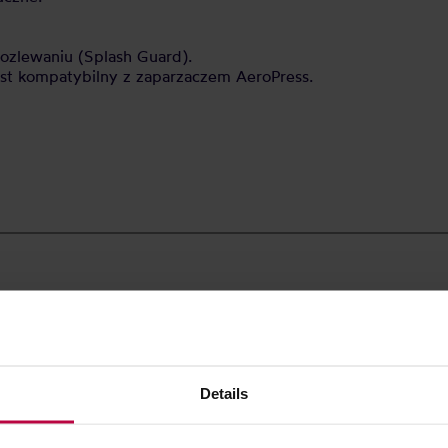
ozlewaniu (Splash Guard).
est kompatybilny z zaparzaczem AeroPress.
CJA
Details