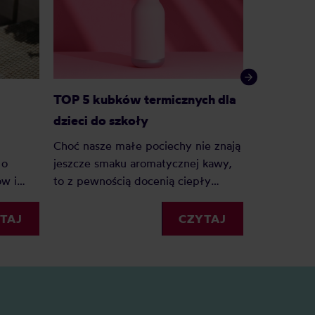
TOP 5 kubków termicznych dla
Kubek ter
dzieci do szkoły
Choć nasze małe pociechy nie znają
Kubek term
jeszcze smaku aromatycznej kawy,
 o
na prezent.
to z pewnością docenią ciepły
ów i
ekologiczny
napój, zwłaszcza w jesiennych
Kubki term
miesiącach. Jaki jest idealny kubek
ać.
różnych fo
CZYTAJ
TAJ
termiczny do szkoły i czym się
jest kilka 
kierować, wybierając odpowiedni
niemal wsz
model?