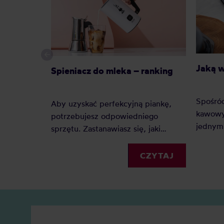
Jaką 
Spieniacz do mleka – ranking
Spośró
Aby uzyskać perfekcyjną piankę,
kawowy
potrzebujesz odpowiedniego
jednym 
sprzętu. Zastanawiasz się, jaki
Dlacze
spieniacz do mleka kupić?
zyskuje
Elektryczny, ręczny, a może
CZYTAJ
Jaką j
indukcyjny? Oto nasz szczegółowy
Zobacz
ranking, który pomoże Ci podjąć
decyzję.