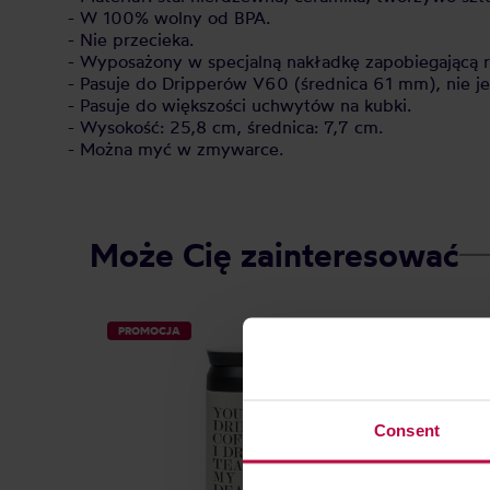
- W 100% wolny od BPA.
- Nie przecieka.
- Wyposażony w specjalną nakładkę zapobiegającą r
- Pasuje do Dripperów V60 (średnica 61 mm), nie j
- Pasuje do większości uchwytów na kubki.
- Wysokość: 25,8 cm, średnica: 7,7 cm.
- Można myć w zmywarce.
Może Cię zainteresować
PROMOCJA
PROMO
Consent