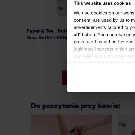
This website uses cookies
We use cookies on our websit
consent, are used by us to me
advertisements tailored to yo
Paper & Tea - Butelka termiczna My
MiiR - S
all
” button. You can change y
Dear Bottle - 500ml
Butelka
processed based on the contr
legitimate interests which are
controller and authorized ent
189,00 zł
can be found in the
Privacy P
Najniższa cena: 189,00 zł
145,99 zł
Do poczytania przy kawie: