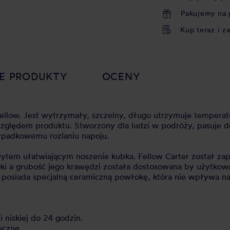
Pakujemy na 
Kup teraz i z
E PRODUKTY
OCENY
Fellow. Jest wytrzymały, szczelny, długo utrzymuje temper
zględem produktu. Stworzony dla ludzi w podróży, pasuje d
zypadkowemu rozlaniu napoju.
wytem ułatwiającym noszenie kubka. Fellow Carter został za
i a grubość jego krawędzi została dostosowana by użytkowa
 posiada specjalną ceramiczną powłokę, która nie wpływa na
 niskiej do 24 godzin.
uczne.