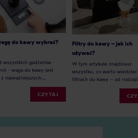
wagę do kawy wybrać?
Filtry do kawy – jak ich
używać?
d wszystkich gadżetów
W tym artykule znajdziesz
ch - waga do kawy jest
wszystko, co warto wiedzieć
z najważniejszych.
filtrach do kawy – od rodzaj
go? Ponieważ dzięki wadze
rozmiarów, po praktyczne
my precyzję i powtarzalność.
CZYTAJ
wskazówki, jak z nich korzyst
CZY
ednak wagę do kawy wybrać?
cie naszych faworytów!