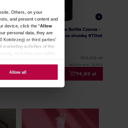
site. Others, on your
ests, and present content and
r device, click the “
Allow
bek
MiiR - Sipper Straw Bottle Czarna -
Fellow 
our personal data, they are
y 32oz/
Butelka termiczna ze słomką 470ml
termic
Kołobrzeg) or third parties’
 marketing activities of the
ssing, including your rights,
5,00 zł
155,00 zł
na: 94,99 zł
Najniższa cena: 78,99 zł
Allow all
99 zł
74,99 zł