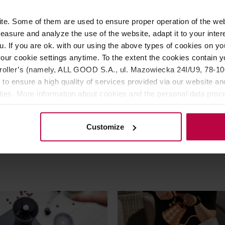
e. Some of them are used to ensure proper operation of the web
asure and analyze the use of the website, adapt it to your inter
u. If you are ok. with our using the above types of cookies on you
ipper Straw Bottle Biała -
Miir All Day Straw cup - ku
our cookie settings anytime. To the extent the cookies contain y
 termiczna ze słomką 470ml
termiczny ze słomką czarn
oller’s (namely, ALL GOOD S.A., ul. Mazowiecka 24I/U9, 78-100 
0,95l
 to ensure a high quality of services provided via our website and
ities. More information about cookies and the personal data proce
155,00 zł
17
olicy.
Najniższa cena: 78,99 zł
Najniższa ce
Customize
74,99 zł
94,