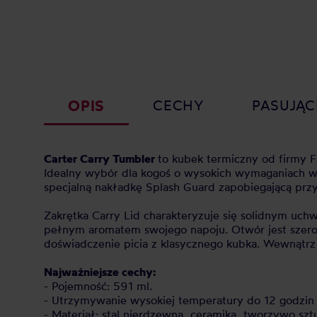
OPIS
CECHY
PASUJĄC
Carter Carry Tumbler
to kubek termiczny od firmy 
Idealny wybór dla kogoś o wysokich wymaganiach w
specjalną nakładkę Splash Guard zapobiegającą pr
Zakrętka Carry Lid charakteryzuje się solidnym uch
pełnym aromatem swojego napoju. Otwór jest szerok
doświadczenie picia z klasycznego kubka. Wewnątrz
Najważniejsze cechy:
- Pojemność: 591 ml.
- Utrzymywanie wysokiej temperatury do 12 godzin i
- Materiał: stal nierdzewna, ceramika, tworzywo szt