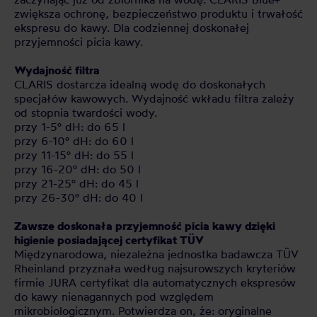
zwiększa ochronę, bezpieczeństwo produktu i trwałość
ekspresu do kawy. Dla codziennej doskonałej
przyjemności picia kawy.
Wydajność filtra
CLARIS dostarcza idealną wodę do doskonałych
specjałów kawowych. Wydajność wkładu filtra zależy
od stopnia twardości wody.
przy 1-5° dH: do 65 l
przy 6-10° dH: do 60 l
przy 11-15° dH: do 55 l
przy 16-20° dH: do 50 l
przy 21-25° dH: do 45 l
przy 26-30° dH: do 40 l
Zawsze doskonała przyjemność picia kawy dzięki
higienie posiadającej certyfikat TÜV
Międzynarodowa, niezależna jednostka badawcza TÜV
Rheinland przyznała według najsurowszych kryteriów
firmie JURA certyfikat dla automatycznych ekspresów
do kawy nienagannych pod względem
mikrobiologicznym. Potwierdza on, że: oryginalne