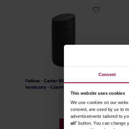
Consent
Fellow - Carter Slide Mug - Kubek
Fellow 
termiczny - Czarny 355 ml
Move M
This website uses cookies
We use cookies on our websit
consent, are used by us to me
159,99 zł
advertisements tailored to yo
Najniższa cena: 134,99 zł
all
” button. You can change y
134,99 zł