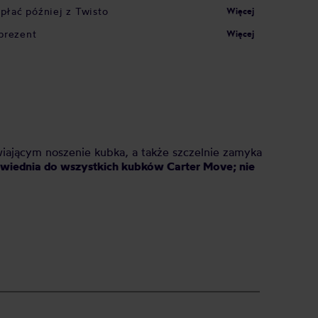
apłać później z Twisto
Więcej
prezent
Więcej
iającym noszenie kubka, a także szczelnie zamyka
owiednia do wszystkich kubków Carter Move; nie