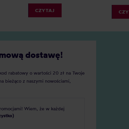
go? Ponieważ dzięki wadze
wszystkie Twoje oczekiwania
my precyzję i powtarzalność.
CZYTAJ
Sprawdź nasz mini-przewodn
CZY
ednak wagę do kawy wybrać?
kubkach termicznych.
cie naszych faworytów!
darmową dostawę!
j kod rabatowy o wartości 20 zł na Twoje
a bieżąco z naszymi nowościami,
promocjami! Wiem, że w każdej
zystko)