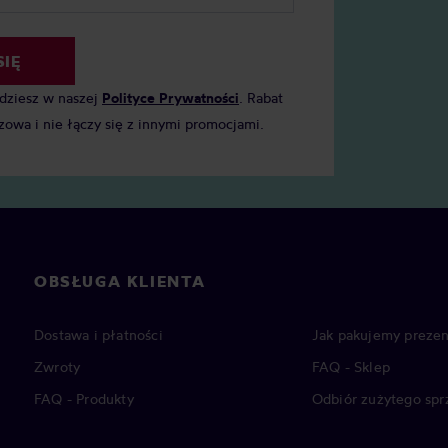
SIĘ
jdziesz w naszej
Polityce Prywatności
. Rabat
zowa i nie łączy się z innymi promocjami.
OBSŁUGA KLIENTA
Dostawa i płatności
Jak pakujemy prezen
Zwroty
FAQ - Sklep
FAQ - Produkty
Odbiór zużytego spr