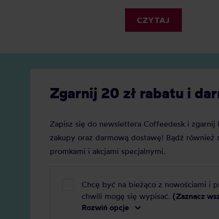
Dlacze
spieniacz do mleka kupić?
zyskuje
Elektryczny, ręczny, a może
CZYTAJ
Jaką j
indukcyjny? Oto nasz szczegółowy
Zobacz
ranking, który pomoże Ci podjąć
decyzję.
Zgarnij 20 zł rabatu i 
Zapisz się do newslettera Coffeedesk i zgarni
zakupy oraz darmową dostawę! Bądź również n
promkami i akcjami specjalnymi.
Chcę być na bieżąco z nowościami i 
chwili mogę się wypisać.
(Zaznacz ws
Rozwiń opcje