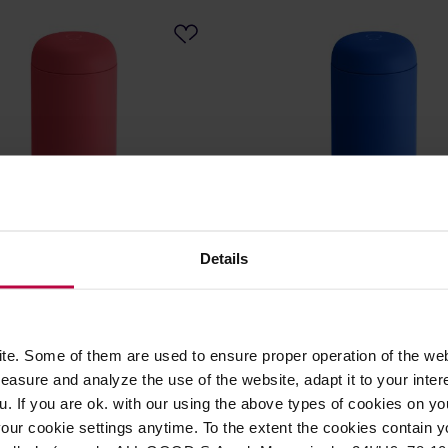
Details
- kubek termiczny Carter
Fellow - kubek termiczny Ca
ug 473 ml koralowy
Move Mug 473 ml kobalt
e. Some of them are used to ensure proper operation of the web
asure and analyze the use of the website, adapt it to your inter
u. If you are ok. with our using the above types of cookies on you
our cookie settings anytime. To the extent the cookies contain y
179,99 zł
179,