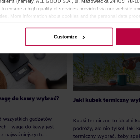
oller’s (namely, ALL GOOD S.A., ul. Mazowiecka 24I/U9, 78-100 
 to ensure a high quality of services provided via our website and
ities. More information about cookies and the personal data proce
olicy.
Customize
wagę do kawy wybrać?
Jaki kubek termiczny wy
d wszystkich gadżetów
Kubki termiczne to idealni 
ch - waga do kawy jest
podróży, ale nie tylko! Jaki 
z najważniejszych.
termiczny wybrać, żeby speł