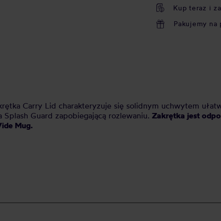
Kup teraz i z
Pakujemy na 
krętka Carry Lid charakteryzuje się solidnym uchwytem ułatw
ka Splash Guard zapobiegającą rozlewaniu.
Zakrętka jest odp
Wide Mug.