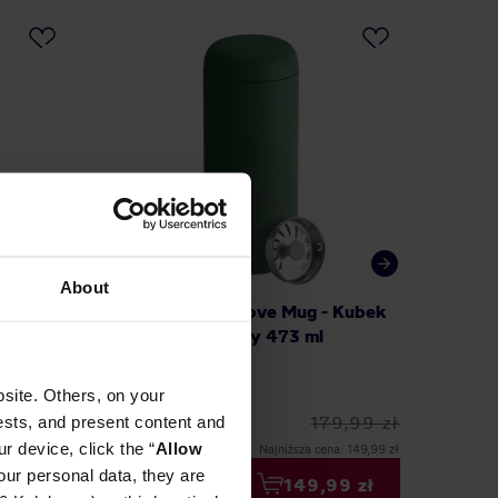
About
rter
Fellow - Carter Move Mug - Kubek
Fellow 
termiczny - Zielony 473 ml
termic
ml
site. Others, on your
ests, and present content and
179,99 zł
r device, click the “
Allow
Najniższa cena: 149,99 zł
our personal data, they are
99 zł
149,99 zł