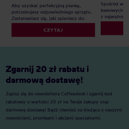
Spośród wsz
Aby uzyskać perfekcyjną piankę,
kawowych - 
potrzebujesz odpowiedniego sprzętu.
z najważniej
Zastanawiasz się, jaki spieniacz do
dzięki wadze
mleka kupić? Elektryczny, ręczny, a
powtarzalnoś
CZYTAJ
może indukcyjny? Oto nasz
kawy wybrać
szczegółowy ranking, który pomoże Ci
faworytów!
podjąć decyzję.
Zgarnij 20 zł rabatu i
darmową dostawę!
Zapisz się do newslettera Coffeedesk i zgarnij kod
rabatowy o wartości 20 zł na Twoje zakupy oraz
darmową dostawę! Bądź również na bieżąco z naszymi
nowościami, promkami i akcjami specjalnymi.