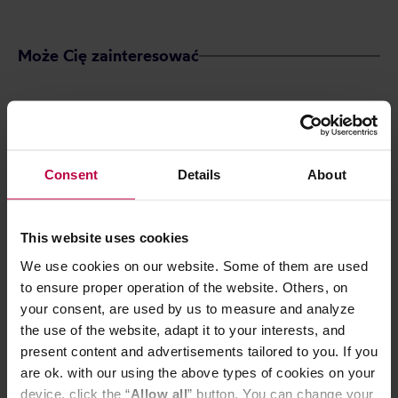
Może Cię zainteresować
Consent
Details
About
This website uses cookies
We use cookies on our website. Some of them are used
to ensure proper operation of the website. Others, on
AeroPress - Filtr ze stali nierdzewnej
your consent, are used by us to measure and analyze
- Standard
the use of the website, adapt it to your interests, and
present content and advertisements tailored to you. If you
are ok. with our using the above types of cookies on your
device, click the “
Allow all
” button. You can change your
79,90 zł