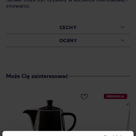
zmywarce.
CECHY
OCENY
Może Cię zainteresować
PROMOCJA