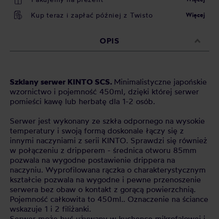
Kup teraz i zapłać później z Twisto
Więcej
OPIS
Szklany serwer KINTO
SCS
.
Minimalistyczne japońskie
wzornictwo i pojemność 450ml, dzięki której serwer
pomieści kawę lub herbatę dla 1-2 osób.
Serwer jest wykonany ze szkła odpornego na wysokie
temperatury i swoją formą doskonale łączy się z
innymi naczyniami z serii KINTO. Sprawdzi się również
w połączeniu z dripperem - średnica otworu 85mm
pozwala na wygodne postawienie drippera na
naczyniu. Wyprofilowana rączka o charakterystycznym
kształcie pozwala na wygodne i pewne przenoszenie
serwera bez obaw o kontakt z gorącą powierzchnią.
Pojemność całkowita to 450ml.. Oznaczenie na ściance
wskazuje 1 i 2 filiżanki.
Serwer może być używany w kuchence mikrofalowej i