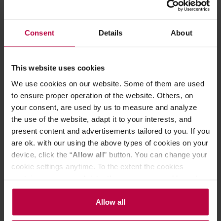
Consent
Details
About
Melitta - Dzbanek porcelanowy
Melitta - Dzban
600ml - Czarny
zaparzacza A
This website uses cookies
We use cookies on our website. Some of them are used
to ensure proper operation of the website. Others, on
your consent, are used by us to measure and analyze
149,00 zł
the use of the website, adapt it to your interests, and
present content and advertisements tailored to you. If you
are ok. with our using the above types of cookies on your
device, click the “
Allow all
” button. You can change your
Do poczytania przy kawie:
cookie settings anytime. To the extent the cookies
contain your personal data, they are processed based on
the controller’s (namely, ALL GOOD S.A., ul.
Mazowiecka 24I/U9, 78-100 Kołobrzeg) or third parties’
Allow all
legitimate interests which are to ensure a high quality of