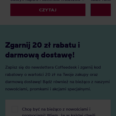
kawie zostawiają osady, które z czasem
przychodzą w
CZYTAJ
pogarszają smak i przyspieszają
rozmiarach, a
zużycie urządzeń – od ekspresu po
zachwycają n
młynek. Regularne czyszczenie to
użytkownikó
prosty sposób, by cieszyć się pełnią
aromatu i dłuższą żywotnością sprzętu.
Zgarnij 20 zł rabatu i
darmową dostawę!
Zapisz się do newslettera Coffeedesk i zgarnij kod
rabatowy o wartości 20 zł na Twoje zakupy oraz
darmową dostawę! Bądź również na bieżąco z naszymi
nowościami, promkami i akcjami specjalnymi.
Chcę być na bieżąco z nowościami i
promocjami! Wiem, że w każdej chwili