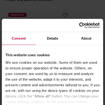
PROMOCJA
Consent
Details
About
This website uses cookies
We use cookies on our website. Some of them are used
AOOMI - Salt Mug A05 - Kubek
AOOMI - Kobe 
to ensure proper operation of the website. Others, on
170ml
170ml
your consent, are used by us to measure and analyze
the use of the website, adapt it to your interests, and
present content and advertisements tailored to you. If you
75,00 zł
are ok. with our using the above types of cookies on your
Najniższa cena: 75,00 zł
device, click the “
Allow all
” button. You can change your
cookie settings anytime. To the extent the cookies
59,99 zł