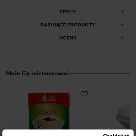
CECHY
PASUJĄCE PRODUKTY
OCENY
Może Cię zainteresować