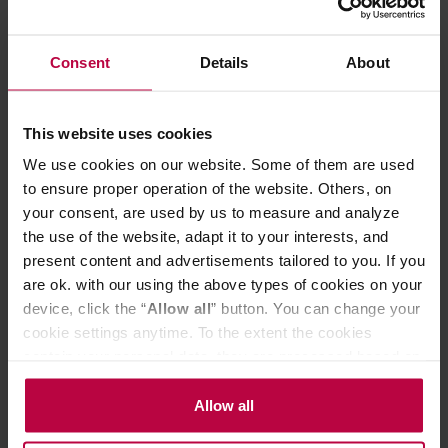
Consent
Details
About
Melitta - Papierowe filtry do kawy
Bunn Regular Pap
102 - Classic - 80 sztuk
ekspresu 1000 
This website uses cookies
We use cookies on our website. Some of them are used
to ensure proper operation of the website. Others, on
13,99 zł
your consent, are used by us to measure and analyze
the use of the website, adapt it to your interests, and
present content and advertisements tailored to you. If you
are ok. with our using the above types of cookies on your
device, click the “
Allow all
” button. You can change your
Do poczytania przy kawie:
cookie settings anytime. To the extent the cookies
contain your personal data, they are processed based on
the controller’s (namely, ALL GOOD S.A., ul.
Mazowiecka 24I/U9, 78-100 Kołobrzeg) or third parties’
Allow all
legitimate interests which are to ensure a high quality of