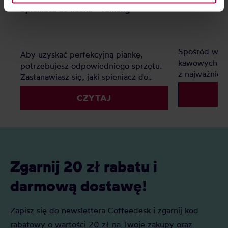
information about cookies and the personal data
Jaką wagę d
Spieniacz do mleka – ranking
processing, including your rights, can be found in the
Privacy Policy.
Spośród wsz
Aby uzyskać perfekcyjną piankę,
kawowych - 
potrzebujesz odpowiedniego sprzętu.
z najważniej
Zastanawiasz się, jaki spieniacz do
dzięki wadze
mleka kupić? Elektryczny, ręczny, a
powtarzalnoś
CZYTAJ
może indukcyjny? Oto nasz
kawy wybrać
szczegółowy ranking, który pomoże Ci
faworytów!
podjąć decyzję.
Zgarnij 20 zł rabatu i
darmową dostawę!
Zapisz się do newslettera Coffeedesk i zgarnij kod
rabatowy o wartości 20 zł na Twoje zakupy oraz