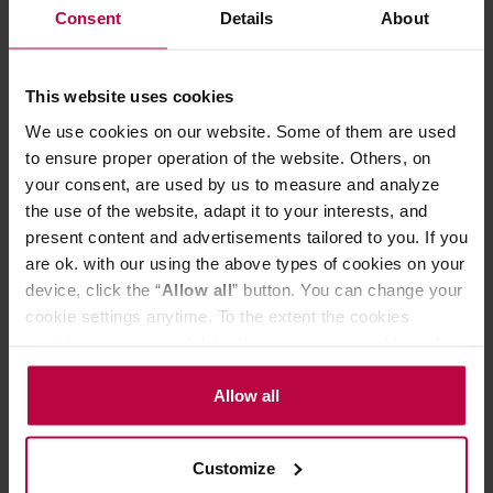
Pojemnik próżniowy - Biały Mat
white dystrybu
Consent
Details
About
czarny
209,90 zł
This website uses cookies
Najniższa cena: 169,99 zł
We use cookies on our website. Some of them are used
169,99 zł
to ensure proper operation of the website. Others, on
your consent, are used by us to measure and analyze
the use of the website, adapt it to your interests, and
present content and advertisements tailored to you. If you
Do poczytania przy kawie:
are ok. with our using the above types of cookies on your
device, click the “
Allow all
” button. You can change your
cookie settings anytime. To the extent the cookies
contain your personal data, they are processed based on
the controller’s (namely, ALL GOOD S.A., ul.
Mazowiecka 24I/U9, 78-100 Kołobrzeg) or third parties’
Allow all
legitimate interests which are to ensure a high quality of
services provided via our website and marketing
Customize
activities of the controller and authorized entities. More