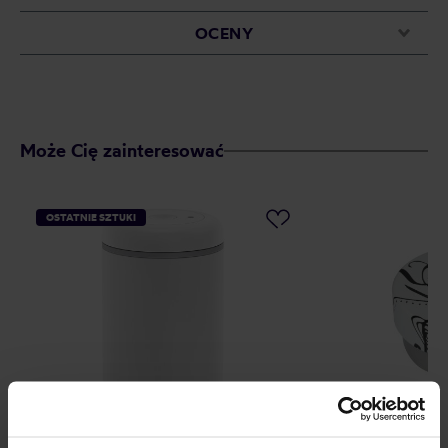
OCENY
Może Cię zainteresować
OSTATNIE SZTUKI
Fellow Atmos Canister 1.2 L
Motta leveling