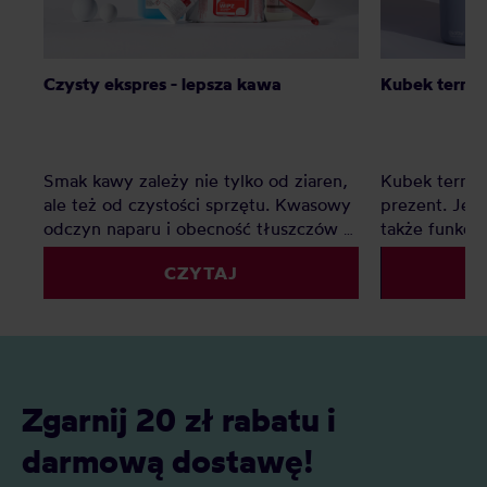
Czysty ekspres - lepsza kawa
Kubek termic
Smak kawy zależy nie tylko od ziaren,
Kubek termic
ale też od czystości sprzętu. Kwasowy
prezent. Jest
odczyn naparu i obecność tłuszczów w
także funkcj
kawie zostawiają osady, które z czasem
przychodzą w
CZYTAJ
pogarszają smak i przyspieszają
rozmiarach, a
zużycie urządzeń – od ekspresu po
zachwycają n
młynek. Regularne czyszczenie to
użytkownikó
prosty sposób, by cieszyć się pełnią
aromatu i dłuższą żywotnością sprzętu.
Zgarnij 20 zł rabatu i
darmową dostawę!