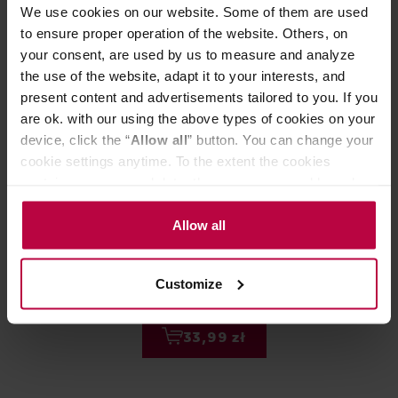
We use cookies on our website. Some of them are used
to ensure proper operation of the website. Others, on
your consent, are used by us to measure and analyze
the use of the website, adapt it to your interests, and
present content and advertisements tailored to you. If you
are ok. with our using the above types of cookies on your
device, click the “
Allow all
” button. You can change your
cookie settings anytime. To the extent the cookies
contain your personal data, they are processed based on
Urnex Cafiza - Proszek do
Lelit - PLA920
the controller’s (namely, ALL GOOD S.A., ul.
czyszczenia ekspresów 566g
czyszczenia żar
Mazowiecka 24I/U9, 78-100 Kołobrzeg) or third parties’
Allow all
legitimate interests which are to ensure a high quality of
services provided via our website and marketing
Customize
59,90 zł
activities of the controller and authorized entities. More
information about cookies and the personal data
Najniższa cena: 23,99 zł
processing, including your rights, can be found in the
33,99 zł
Privacy Policy.