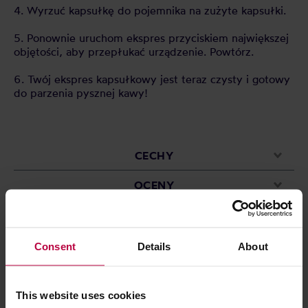
4. Wyrzuć kapsułkę do pojemnika na zużyte kapsułki.
5. Ponownie uruchom ekspres przyciskiem największej
objętości, aby przepłukać urządzenie. Powtórz.
6. Twój ekspres kapsułkowy jest teraz czysty i gotowy
do parzenia pysznej kawy!
CECHY
OCENY
Consent
Details
About
Może Cię zainteresować
This website uses cookies