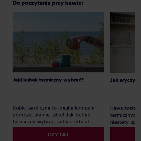
Do poczytania przy kawie:
Jaki kubek termiczny wybrać?
Jak wyczyści
Kubki termiczne to idealni kompani
Kawa zostawi
podróży, ale nie tylko! Jaki kubek
termicznych n
termiczny wybrać, żeby spełniał
niestety upo
wszystkie Twoje oczekiwania? Sprawdź
wyczyścić ku
CZYTAJ
nasz mini-przewodnik po kubkach