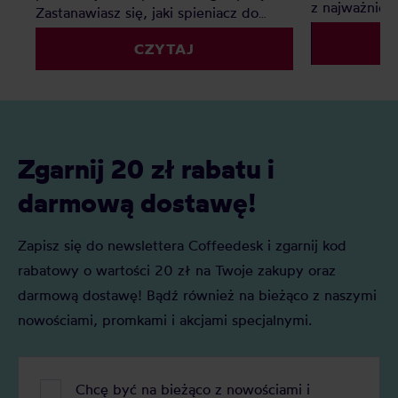
z najważniej
Zastanawiasz się, jaki spieniacz do
dzięki wadze
mleka kupić? Elektryczny, ręczny, a
powtarzalnoś
CZYTAJ
może indukcyjny? Oto nasz
kawy wybrać
szczegółowy ranking, który pomoże Ci
faworytów!
podjąć decyzję.
Zgarnij 20 zł rabatu i
darmową dostawę!
Zapisz się do newslettera Coffeedesk i zgarnij kod
rabatowy o wartości 20 zł na Twoje zakupy oraz
darmową dostawę! Bądź również na bieżąco z naszymi
nowościami, promkami i akcjami specjalnymi.
Chcę być na bieżąco z nowościami i