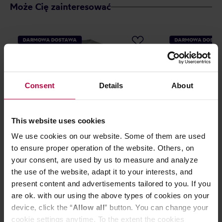
Może Cię zainteresować
DARMOWA DOSTAWA
DARMOWA DOSTA
Consent
Details
About
This website uses cookies
We use cookies on our website. Some of them are used
La Marzocco - bluza klasyczna roz. S
La Marzocco - k
to ensure proper operation of the website. Others, on
– szary melanż
– granatowy
your consent, are used by us to measure and analyze
the use of the website, adapt it to your interests, and
present content and advertisements tailored to you. If you
are ok. with our using the above types of cookies on your
device, click the “
Allow all
” button. You can change your
325,90 zł
cookie settings anytime. To the extent the cookies