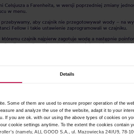
i Celsjusza a Farenheita, w wersji poprzedniej zmiany jed
jscu w menu.
 przebywamy, aby czajnik nie przegotowywał wody – na wyżs
anci Fellow i takie ustawienie zaprogramowali w czajniku.
któremu czajnik najpierw zagotuje wodę a następnie poinfor
rylizacji wody. Docenią tą funkcję również rodzice małych n
y, znane ze starszej wersji – tam zmiany dokonywaliśmy 
wania temp. – 15, 30, 45 czy 60 min (w starszej wersji by
, francuskim i hiszpańskim.
Details
rowym zegarem.
e. Some of them are used to ensure proper operation of the web
asure and analyze the use of the website, adapt it to your inter
u. If you are ok. with our using the above types of cookies on you
our cookie settings anytime. To the extent the cookies contain y
oller’s (namely, ALL GOOD S.A., ul. Mazowiecka 24I/U9, 78-100 