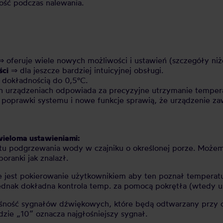
ość podczas nalewania.
 oferuje wiele nowych możliwości i ustawień (szczegóły niże
ści
⇒ dla jeszcze bardziej intuicyjnej obsługi.
dokładnością do 0,5°C.
urządzeniach odpowiada za precyzyjne utrzymanie tempera
poprawki systemu i nowe funkcje sprawią, że urządzenie za
ieloma ustawieniami:
u podgrzewania wody w czajniku o określonej porze. Możem
oranki jak znalazł.
 jest pokierowanie użytkownikiem aby ten poznał tempera
dnak dokładna kontrola temp. za pomocą pokrętła (wtedy us
śność sygnałów dźwiękowych, które będą odtwarzany przy os
ie „10” oznacza najgłośniejszy sygnał.