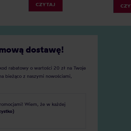
my precyzję i powtarzalność.
CZYTAJ
wskazówki, jak z nich korzyst
CZY
ednak wagę do kawy wybrać?
cie naszych faworytów!
darmową dostawę!
j kod rabatowy o wartości 20 zł na Twoje
a bieżąco z naszymi nowościami,
promocjami! Wiem, że w każdej
zystko)