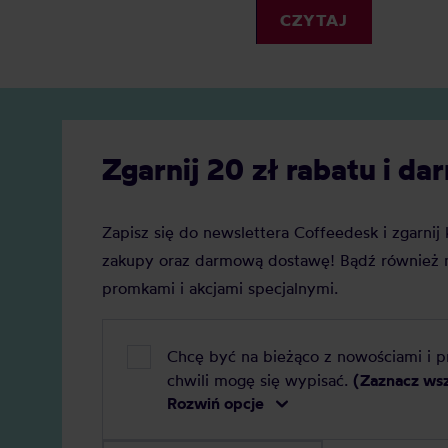
zyskuje
Elektryczny, ręczny, a może
CZYTAJ
Jaką j
indukcyjny? Oto nasz szczegółowy
Zobacz
ranking, który pomoże Ci podjąć
decyzję.
Zgarnij 20 zł rabatu i 
Zapisz się do newslettera Coffeedesk i zgarni
zakupy oraz darmową dostawę! Bądź również n
promkami i akcjami specjalnymi.
Chcę być na bieżąco z nowościami i 
chwili mogę się wypisać.
(Zaznacz ws
Rozwiń opcje