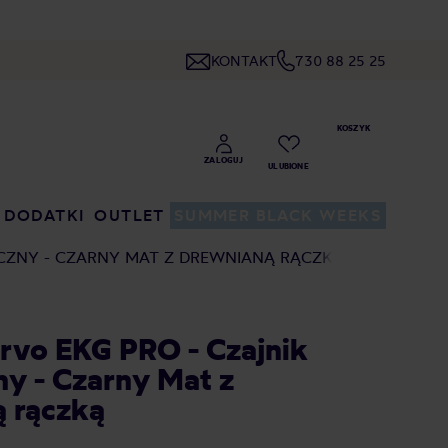
KONTAKT
730 88 25 25
DODATKI
OUTLET
SUMMER BLACK WEEKS
YCZNY - CZARNY MAT Z DREWNIANĄ RĄCZKĄ
rvo EKG PRO - Czajnik
ny - Czarny Mat z
 rączką