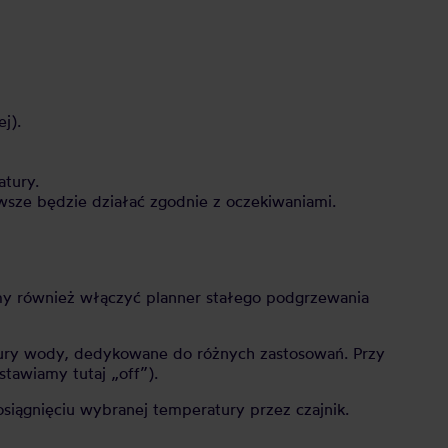
j).
tury.
wsze będzie działać zgodnie z oczekiwaniami.
y również włączyć planner stałego podgrzewania
tury wody, dedykowane do różnych zastosowań. Przy
tawiamy tutaj „off”).
iągnięciu wybranej temperatury przez czajnik.