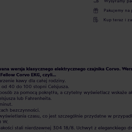
Wysyłamy pa
Pakujemy na 
Kup teraz i z
ana wersja klasycznego elektrycznego czajnika Corvo. Wer
Fellow Corvo EKG, czyli...
zenie kawy dla całej rodziny.
e od 40 do 100 stopni Celsjusza.
sposób za pomocą pokrętła, a czytelny wyświetlacz wskaże a
sjusza lub Fahrenheita.
minut.
tach bezczynności.
wyświetlania czasu, co jest szczególnie przydatne w przypa
0 W.
akości stali nierdzewnej 304 18/8. Uchwyt z eleganckiego 