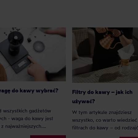
wagę do kawy wybrać?
Filtry do kawy – jak ich
używać?
d wszystkich gadżetów
W tym artykule znajdziesz
ch - waga do kawy jest
wszystko, co warto wiedzieć
z najważniejszych.
filtrach do kawy – od rodzaj
go? Ponieważ dzięki wadze
rozmiarów, po praktyczne