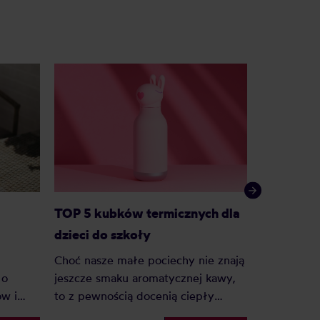
TOP 5 kubków termicznych dla
Kubek ter
dzieci do szkoły
Choć nasze małe pociechy nie znają
Kubek term
jeszcze smaku aromatycznej kawy,
 o
na prezent.
to z pewnością docenią ciepły
ów i
ekologiczny
napój, zwłaszcza w jesiennych
Kubki term