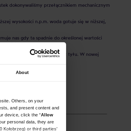
nostek dokonywaliśmy przełącznikiem mechanicznym
zej wysokości n.p.m. woda gotuje się w niższej,
muje nas gdy ta spadnie do określonej wartości
iemowląt.
mechanicznym przełącznikiem z tyłu. W nowej
ła to niezmienna opcja 1h).
About
site. Others, on your
ests, and present content and
r device, click the “
Allow
our personal data, they are
Kołobrzeg) or third parties’