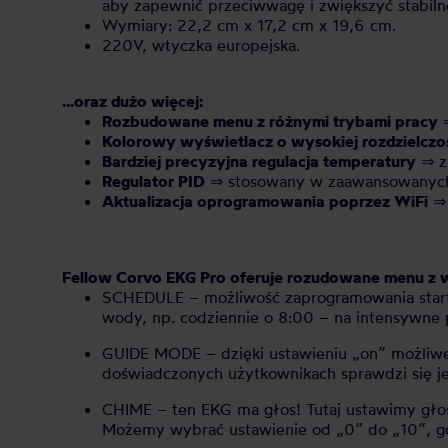
aby zapewnić przeciwwagę i zwiększyć stabiln
Wymiary: 22,2 cm x 17,2 cm x 19,6 cm.
220V, wtyczka europejska.
...oraz dużo więcej:
Rozbudowane menu z różnymi trybami pracy
⇒
Kolorowy wyświetlacz o wysokiej rozdzielczo
Bardziej precyzyjna regulacja temperatury
⇒ z 
Regulator PID
⇒ stosowany w zaawansowanych 
Aktualizacja oprogramowania poprzez WiFi
⇒ 
Fellow Corvo EKG Pro oferuje rozudowane menu z w
SCHEDULE – możliwość zaprogramowania start
wody, np. codziennie o 8:00 – na intensywne p
GUIDE MODE – dzięki ustawieniu „on” możliwe
doświadczonych użytkownikach sprawdzi się je
CHIME – ten EKG ma głos! Tutaj ustawimy gło
Możemy wybrać ustawienie od „0” do „10”, gdz