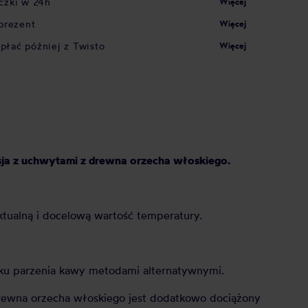
czki w 24h
Więcej
prezent
Więcej
apłać później z Twisto
Więcej
sja z uchwytami z drewna orzecha włoskiego.
ktualną i docelową wartość temperatury.
dku parzenia kawy metodami alternatywnymi.
drewna orzecha włoskiego jest dodatkowo dociążony