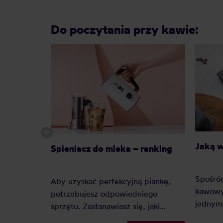
Do poczytania przy kawie:
Jaką 
Spieniacz do mleka – ranking
Spośró
Aby uzyskać perfekcyjną piankę,
kawowy
potrzebujesz odpowiedniego
jednym 
sprzętu. Zastanawiasz się, jaki
Dlacze
spieniacz do mleka kupić?