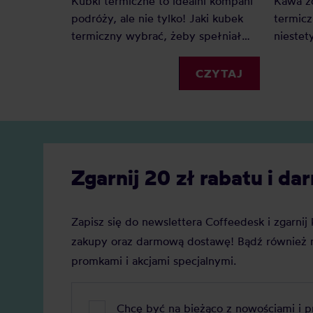
Kubki termiczne to idealni kompani
Kawa z
podróży, ale nie tylko! Jaki kubek
termicz
termiczny wybrać, żeby spełniał
niestet
wszystkie Twoje oczekiwania?
wyczyś
Sprawdź nasz mini-przewodnik po
CZYTAJ
kubkach termicznych.
Zgarnij 20 zł rabatu i 
Zapisz się do newslettera Coffeedesk i zgarni
zakupy oraz darmową dostawę! Bądź również n
promkami i akcjami specjalnymi.
Chcę być na bieżąco z nowościami i 