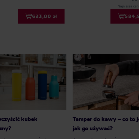
Najniższa cen
623,00 zł
584,
Tamper do kawy – co to je
czyścić kubek
jak go używać?
zny?