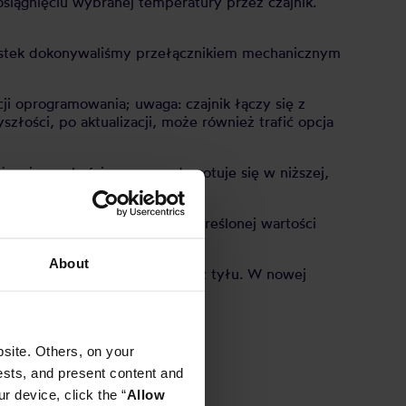
iągnięciu wybranej temperatury przez czajnik.
nostek dokonywaliśmy przełącznikiem mechanicznym
ji oprogramowania; uwaga: czajnik łączy się z
szłości, po aktualizacji, może również trafić opcja
zej wysokości n.p.m. woda gotuje się w niższej,
muje nas gdy ta spadnie do określonej wartości
iemowląt.
About
mechanicznym przełącznikiem z tyłu. W nowej
ła to niezmienna opcja 1h).
site. Others, on your
ests, and present content and
r device, click the “
Allow