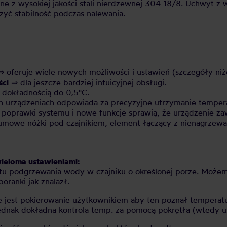
ne z wysokiej jakości stali nierdzewnej 304 18/8. Uchwyt 
yć stabilność podczas nalewania.
 oferuje wiele nowych możliwości i ustawień (szczegóły niże
ści
⇒ dla jeszcze bardziej intuicyjnej obsługi.
dokładnością do 0,5°C.
urządzeniach odpowiada za precyzyjne utrzymanie tempera
poprawki systemu i nowe funkcje sprawią, że urządzenie za
umowe nóżki pod czajnikiem, element łączący z nienagrzewa
ieloma ustawieniami:
u podgrzewania wody w czajniku o określonej porze. Możem
oranki jak znalazł.
 jest pokierowanie użytkownikiem aby ten poznał tempera
dnak dokładna kontrola temp. za pomocą pokrętła (wtedy us