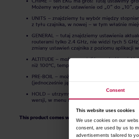
CHIME – ten EKG ma głos! Tutaj ustawimy gło
Możemy wybrać ustawienie od „0” do „10”, gdz
UNITS – znajdziemy tu wybór między stopniam
z tyłu czajnika, w nowej – w tym właśnie mie
GENERAL – tutaj znajdziemy ustawienia aktualne
routerami tylko 2.4 GHz, nie widzi tych 5 GHz) 
zmiany ustawień czajnika z poziomu aplikacji 
ALTITUDE – możemy ustalić wysokość na jakiej
niż 100°C, temperaturze. Wiedzą o tym projekt
PRE-BOIL – możemy wybrać ustawianie, dzięki 
(jednocześnie ją utrzymując). Przydatne do ste
Consent
HOLD – utrzymywanie zadanej temperatury wod
wersji, w menu możemy wybrać długość utrzymy
This website uses cookies
This product comes with EU Type C/F plug. Custo
We use cookies on our websit
consent, are used by us to me
advertisements tailored to yo