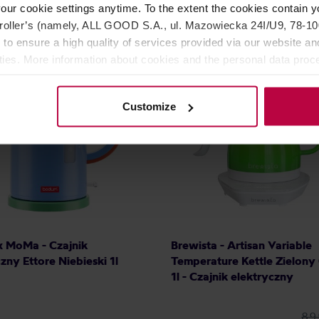
our cookie settings anytime. To the extent the cookies contain y
oller’s (namely, ALL GOOD S.A., ul. Mazowiecka 24I/U9, 78-100 
 to ensure a high quality of services provided via our website and
ities. More information about cookies and the personal data proce
WA DOSTAWA
NOWOŚĆ
PROMOCJA
olicy.
Customize
 MoMa - Czajnik
Brewista - Artisan Variable
zny Ettore Niebieski 1l
Temperature Kettle Zielony
1l - Czajnik elektryczny
89