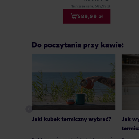
Najniższa cena: 589,99 zł
589,99 zł
Do poczytania przy kawie:
Jaki kubek termiczny wybrać?
Jak wy
termic