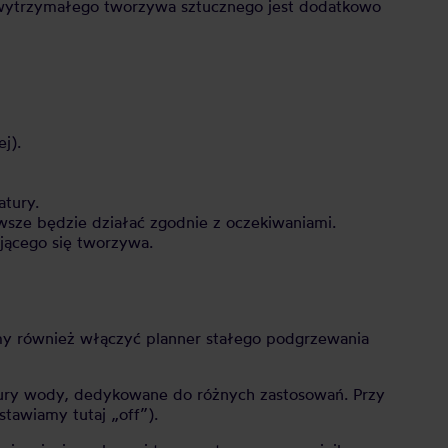
z wytrzymałego tworzywa sztucznego jest dodatkowo
j).
tury.
wsze będzie działać zgodnie z oczekiwaniami.
jącego się tworzywa.
y również włączyć planner stałego podgrzewania
tury wody, dedykowane do różnych zastosowań. Przy
tawiamy tutaj „off”).