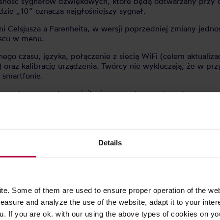
śność sygnałów dźwiękowych, które będą odtwarzany przy os
ie „10” oznacza najgłośniejszy sygnał.
i Celsjusza a Farenheita, w wersji poprzedniej zmiany jed
jscu w menu.
go czasu, języka, połączenie z siecią WiFi (celem aktualizac
oraz kalibrację urządzenia. Twórcy nie wykluczają, że w przy
w smartfonie.
 przebywamy, aby czajnik nie przegotowywał wody – na wyżs
anci Fellow i takie ustawienie zaprogramowali w czajniku.
któremu czajnik najpierw zagotuje wodę a następnie poinfor
rylizacji wody. Docenią tą funkcję również rodzice małych n
Details
y, znane ze starszej wersji – tam zmiany dokonywaliśmy 
wania temp. – 15, 30, 45 czy 60 min (w starszej wersji by
mers from UK/IE/CY/MT may need an adapter.
e. Some of them are used to ensure proper operation of the web
asure and analyze the use of the website, adapt it to your inter
u. If you are ok. with our using the above types of cookies on you