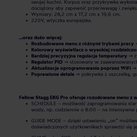
swojej kuchni. Korpus oraz przykrywka wykona
dociążony aby zapewnić przeciwwagę i zwiększ
Wymiary: 28,2 cm x 17,2 cm x 19,6 cm.
220V, wtyczka europejska.
...oraz dużo więcej:
Rozbudowane menu z różnymi trybami pracy
⇒
Kolorowy wyświetlacz o wysokiej rozdzielczo
Bardziej precyzyjna regulacja temperatury
⇒ z 
Regulator PID
⇒ stosowany w zaawansowanych 
Aktualizacja oprogramowania poprzez WiFi
⇒ 
Poprawione detale
⇒ pokrywka z uszczelką, g
Fellow Stagg EKG Pro oferuje rozudowane menu z w
SCHEDULE – możliwość zaprogramowania start
wody, np. codziennie o 8:00 – na intensywne p
GUIDE MODE – dzięki ustawieniu „on” możliwe
doświadczonych użytkownikach sprawdzi się je