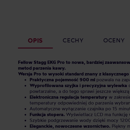
OPIS
CECHY
OCENY
Fellow Stagg EKG Pro to nowa, bardziej zaawansowa
metod parzenia kawy.
Wersja Pro to wysoki standard znany z klasycznego F
Praktyczna pojemność 900 ml
pozwala na zapa
Wyprofilowana szyjka i precyzyjna wylewka
d
powtarzalne, a do tego sprawi jeszcze większą
Elektroniczna regulacja temperatury
w zakresie
temperatury odpowiedniej do parzenia wybran
Automatyczne wyłączanie czajnika po 15 minu
Funkcja stopera.
Wyświetlacz LCD ma funkcję w
Szybkie podgrzewanie wody dzięki mocy 120
Eleganckie, nowoczesne wzornictwo.
Piękny m