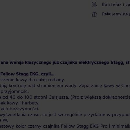
Kup teraz i z
Pakujemy na 
na wersja klasycznego już czajnika elektrycznego Stagg, 
ellow Stagg EKG, czyli...
rzenie kawy dla całej rodziny.
ają kontrolę nad strumieniem wody. Zaparzanie kawy w Chem
 przyjemność.
 od 40 do 100 stopni Celsjusza. (Pro z większą dokładności
ek kawy i herbaty.
tach bezczynności.
yświetlania czasu, co jest szczególnie przydatne w przypa
0 W.
atowy kolor czarny czajnika Fellow Stagg EKG Pro i minimali