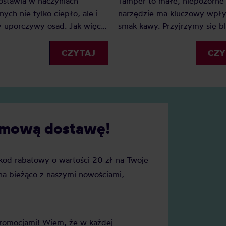
Tamper to małe, niepozorne
ostawia w naczyniach
narzędzie ma kluczowy wpł
nych nie tylko ciepło, ale i
smak kawy. Przyjrzymy się bl
y uporczywy osad. Jak więc
jego roli i wpływu na jakość
cić kubek termiczny?
espresso. Czy naprawdę jest 
CZY
CZYTAJ
ważny? Jak dobrać tamper?
Rozwiewamy wątpliwości!
darmową dostawę!
j kod rabatowy o wartości 20 zł na Twoje
a bieżąco z naszymi nowościami,
promocjami! Wiem, że w każdej