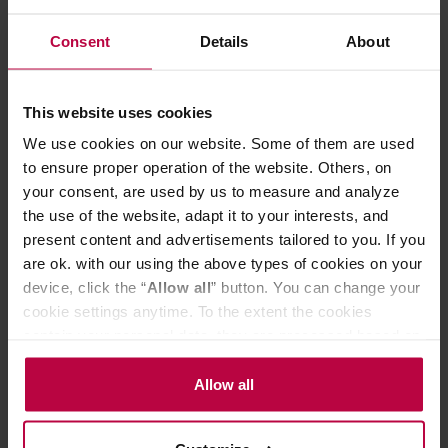
CECHY
Consent
Details
About
OCENY
This website uses cookies
We use cookies on our website. Some of them are used
to ensure proper operation of the website. Others, on
your consent, are used by us to measure and analyze
Może Cię zainteresować
the use of the website, adapt it to your interests, and
present content and advertisements tailored to you. If you
are ok. with our using the above types of cookies on your
device, click the “
Allow all
” button. You can change your
cookie settings anytime. To the extent the cookies
contain your personal data, they are processed based on
the controller’s (namely, ALL GOOD S.A., ul.
Mazowiecka 24I/U9, 78-100 Kołobrzeg) or third parties’
Allow all
legitimate interests which are to ensure a high quality of
services provided via our website and marketing