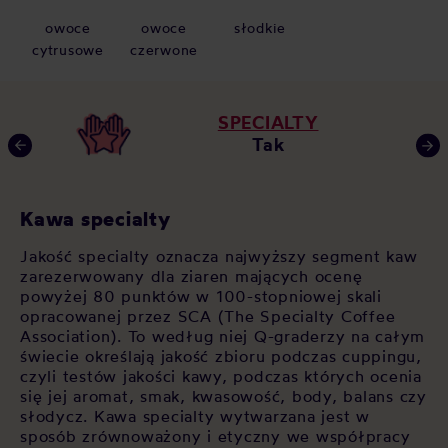
owoce
owoce
słodkie
cytrusowe
czerwone
SPECIALTY
Tak
Kawa specialty
Ś
Jakość specialty oznacza najwyższy segment kaw
Ka
zarezerwowany dla ziaren mających ocenę
kw
i
powyżej 80 punktów w 100-stopniowej skali
te
opracowanej przez SCA (The Specialty Coffee
sw
Association). To według niej Q-graderzy na całym
kw
ala
świecie określają jakość zbioru podczas cuppingu,
sm
i
czyli testów jakości kawy, podczas których ocenia
te
się jej aromat, smak, kwasowość, body, balans czy
do
słodycz. Kawa specialty wytwarzana jest w
sposób zrównoważony i etyczny we współpracy