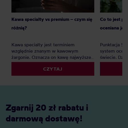
Kawa specialty vs premium – czym się
Co to jest p
różnią?
oceniana jes
Kawa specialty jest terminiem
Punktacja SC
względnie znanym w kawowym
system oceny
żargonie. Oznacza on kawę najwyższej
świecie. Dzię
jakości, jednak co z kawą premium?
palarnie i k
CZYTAJ
Czy to tylko chwyt marketingowy czy
porównywać 
faktyczna ocena jakości? Z tego
kryteriów. Z 
artykułu dowiesz się: Czym jest kawa
Czym jest SC
specialty? Czym jest kawa premium?
oceniane są 
Czym różni się kawa specialty od kawy
punktacja S
premium i którą najlepiej wybrać do
znaczenie?
Zgarnij 20 zł rabatu i
domu?
darmową dostawę!