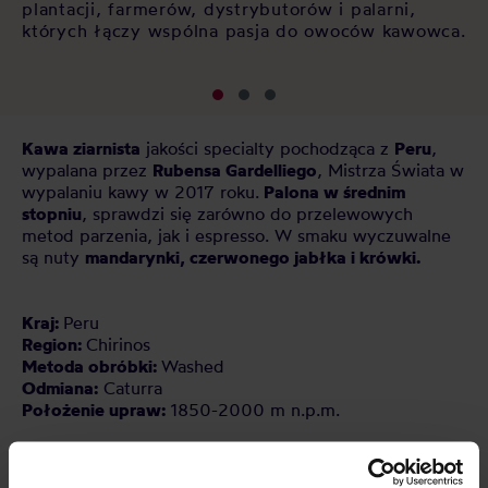
plantacji, farmerów, dystrybutorów i palarni,
których łączy wspólna pasja do owoców kawowca.
Kawa ziarnista
jakości specialty pochodząca z
Peru
,
wypalana przez
Rubensa Gardelliego
, Mistrza Świata w
wypalaniu kawy w 2017 roku.
Palona w średnim
stopniu
, sprawdzi się zarówno do przelewowych
metod parzenia, jak i espresso. W smaku wyczuwalne
są nuty
mandarynki, czerwonego jabłka i krówki.
Kraj:
Peru
Region:
Chirinos
Metoda obróbki:
Washed
Odmiana:
Caturra
Położenie upraw:
1850-2000 m n.p.m.
Przechowywać w suchym i chłodnym miejscu.