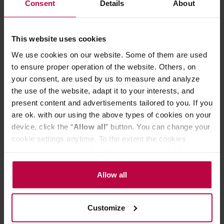
Consent
Details
About
This website uses cookies
449,00 zł
We use cookies on our website. Some of them are used
to ensure proper operation of the website. Others, on
your consent, are used by us to measure and analyze
the use of the website, adapt it to your interests, and
Do poczytania przy kawie:
present content and advertisements tailored to you. If you
are ok. with our using the above types of cookies on your
device, click the “
Allow all
” button. You can change your
cookie settings anytime. To the extent the cookies
contain your personal data, they are processed based on
the controller’s (namely, ALL GOOD S.A., ul.
Mazowiecka 24I/U9, 78-100 Kołobrzeg) or third parties’
Allow all
legitimate interests which are to ensure a high quality of
services provided via our website and marketing
Customize
activities of the controller and authorized entities. More
Jaką wagę d
Spieniacz do mleka – ranking
information about cookies and the personal data