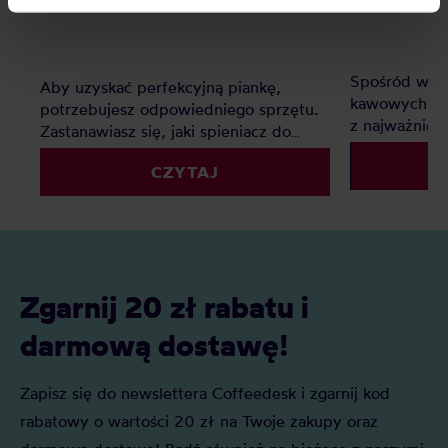
processing, including your rights, can be found in the
Privacy Policy.
Spośród wsz
Aby uzyskać perfekcyjną piankę,
kawowych - 
potrzebujesz odpowiedniego sprzętu.
z najważniej
Zastanawiasz się, jaki spieniacz do
dzięki wadze
mleka kupić? Elektryczny, ręczny, a
powtarzalnoś
CZYTAJ
może indukcyjny? Oto nasz
kawy wybrać
szczegółowy ranking, który pomoże Ci
faworytów!
podjąć decyzję.
Zgarnij 20 zł rabatu i
darmową dostawę!
Zapisz się do newslettera Coffeedesk i zgarnij kod
rabatowy o wartości 20 zł na Twoje zakupy oraz