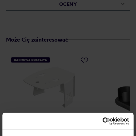
OCENY
Może Cię zainteresować
DARMOWA DOSTAWA
PUQ - nadstawka do tampera M3
AeroPress - Or
Bracket biała