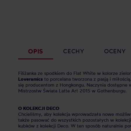
OPIS
CECHY
OCENY
Filiżanka ze spodkiem do Flat White w kolorze zielo
Loveramics
to porcelana tworzona z pasją i miłości
się producentom z Hongkongu. Naczynia dostępne w w
Mistrzostw Świata Latte Art 2015 w Gothenburgu.
O KOLEKCJI DECO
Chcieliśmy, aby kolekcja wprowadzała nowe możliwoś
także pasować do wszystkich pozostałych w kolekcj
kubków z kolekcji Deco. W ten sposób naturalnie p