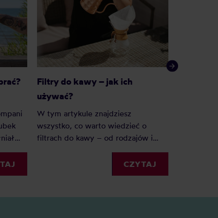
brać?
Filtry do kawy – jak ich
Jak wycz
używać?
termiczn
kompani
W tym artykule znajdziesz
Kawa zosta
kubek
wszystko, co warto wiedzieć o
termicznych
niał
filtrach do kawy – od rodzajów i
niestety u
?
rozmiarów, po praktyczne
wyczyścić 
ik po
wskazówki, jak z nich korzystać.
TAJ
CZYTAJ