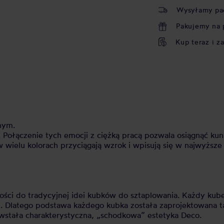
Wysyłamy pa
Pakujemy na 
Kup teraz i z
nym.
ą. Połączenie tych emocji z ciężką pracą pozwala osiągnąć k
ielu kolorach przyciągają wzrok i wpisują się w najwyższe s
ci do tradycyjnej idei kubków do sztaplowania. Każdy kubek
i. Dlatego podstawa każdego kubka została zaprojektowana 
owstała charakterystyczna, „schodkowa” estetyka Deco.