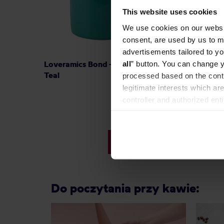
This website uses cookies
We use cookies on our websit
consent, are used by us to me
advertisements tailored to yo
Loveramics Bond - Kubek 300 ml -
all
” button. You can change y
Egg Bac
Teal
Medium 
processed based on the contr
legitimate interests which are
controller and authorized ent
can be found in the
Privacy P
80,99 zł
Do poczytania przy kawie: