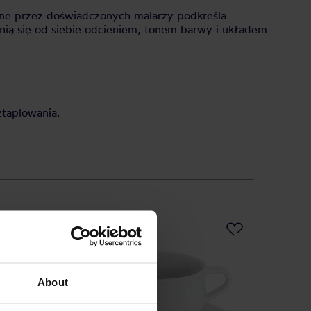
ne przez doświadczonych malarzy podkreśla
nią się od siebie odcieniem, tonem barwy i układem
taplowania.
PROMOCJA
About