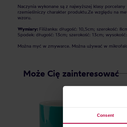
Naczynia wykonane są z najwyższej klasy porcela
rzemieślniczy charakter produktu.
Ze względu na met
wzoru.
Wymiary:
Filiżanka: długość: 10,5cm; szerokość: 8
Spodek: długość: 13cm; szerokość: 13cm; wysokość
Można myć w zmywarce. Można używać w mikrofalów
Może Cię zainteresować
Consent