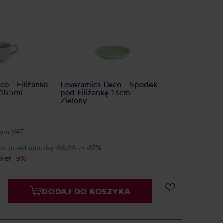
o - Filiżanka
Loveramics Deco - Spodek
 165ml -
pod Filiżankę 13cm -
Zielony
tym VAT
dni przed obniżką:
66,98 zł
-12%
8 zł
-9%
DODAJ DO KOSZYKA