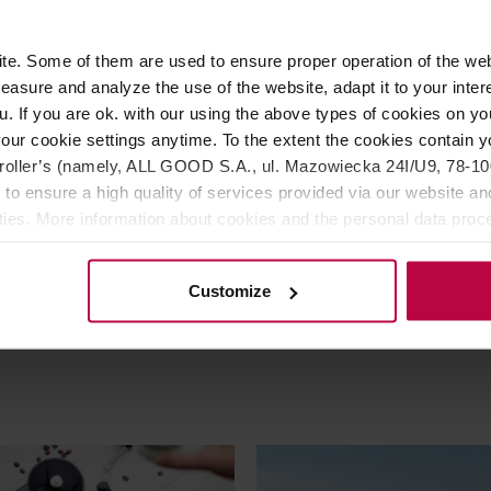
e. Some of them are used to ensure proper operation of the web
asure and analyze the use of the website, adapt it to your inter
u. If you are ok. with our using the above types of cookies on you
our cookie settings anytime. To the extent the cookies contain y
k Home - kubek New Party
Loveramics Egg - Filiżanka i
Cup 220 ml biały
Cappuccino 250 ml - Rose
oller’s (namely, ALL GOOD S.A., ul. Mazowiecka 24I/U9, 78-100 
 to ensure a high quality of services provided via our website and
ities. More information about cookies and the personal data proce
olicy.
Customize
69,90 zł
97,