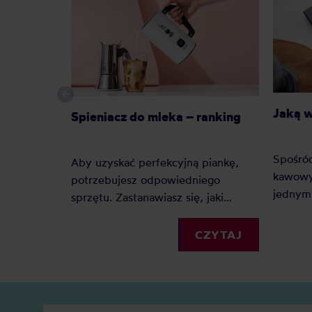
Jaką 
Spieniacz do mleka – ranking
Spośró
Aby uzyskać perfekcyjną piankę,
kawowy
potrzebujesz odpowiedniego
jednym 
sprzętu. Zastanawiasz się, jaki
Dlacze
spieniacz do mleka kupić?
zyskuje
Elektryczny, ręczny, a może
CZYTAJ
Jaką j
indukcyjny? Oto nasz szczegółowy
Zobacz
ranking, który pomoże Ci podjąć
decyzję.