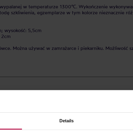
ny wypalanej w temperaturze 1300℃. Wykończenie wykonywa
odę szkliwienia, egzemplarze w tym kolorze nieznacznie róż
cm; wysokość: 5,5cm
: 2cm
ce. Można używać w zamrażarce i piekarniku. Możliwość sz
Details