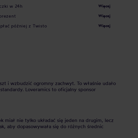
czki w 24h
Więcej
prezent
Więcej
apłać później z Twisto
Więcej
unszt i wzbudzić ogromny zachwyt. To właśnie udało
tandardy. Loveramics to oficjalny sponsor
 miał nie tylko układać się jeden na drugim, lecz
tak, aby dopasowywała się do różnych średnic