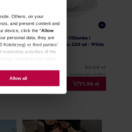
site. Others, on your
ests, and present content and
r device, click the “
Allow
our personal data, they are
 spodek
Loveramics Deco - Filiżanka i
Loveram
spodek Cappuccino 220 ml - White
spodek
Kołobrzeg) or third parties’
 marketing activities of the
ssing, including your rights,
80,98 zł
Najniższa cena: 80,98 zł
Allow all
79 zł
71,98 zł