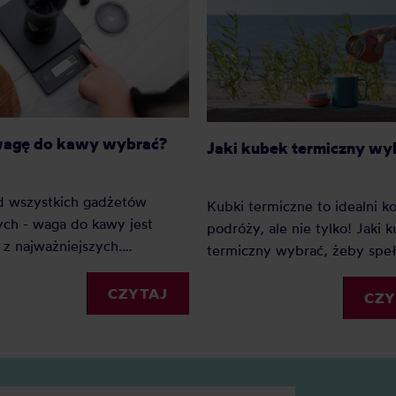
wagę do kawy wybrać?
Jaki kubek termiczny wy
d wszystkich gadżetów
Kubki termiczne to idealni 
ch - waga do kawy jest
podróży, ale nie tylko! Jaki 
z najważniejszych.
termiczny wybrać, żeby speł
go? Ponieważ dzięki wadze
wszystkie Twoje oczekiwania
my precyzję i powtarzalność.
CZYTAJ
Sprawdź nasz mini-przewodn
CZY
ednak wagę do kawy wybrać?
kubkach termicznych.
cie naszych faworytów!