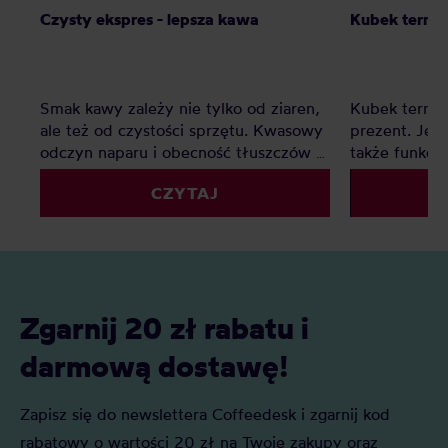
Czysty ekspres - lepsza kawa
Kubek termic
Smak kawy zależy nie tylko od ziaren,
Kubek termic
ale też od czystości sprzętu. Kwasowy
prezent. Jest
odczyn naparu i obecność tłuszczów w
także funkcj
kawie zostawiają osady, które z czasem
przychodzą w
CZYTAJ
pogarszają smak i przyspieszają
rozmiarach, a
zużycie urządzeń – od ekspresu po
zachwycają n
młynek. Regularne czyszczenie to
użytkownikó
prosty sposób, by cieszyć się pełnią
aromatu i dłuższą żywotnością sprzętu.
Zgarnij 20 zł rabatu i
darmową dostawę!
Zapisz się do newslettera Coffeedesk i zgarnij kod
rabatowy o wartości 20 zł na Twoje zakupy oraz