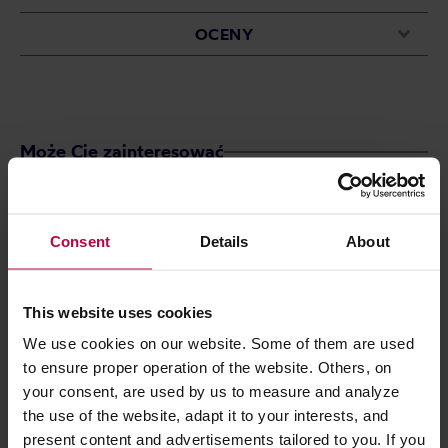
OCENY
Może Cię zainteresować
Consent
Details
About
This website uses cookies
We use cookies on our website. Some of them are used
to ensure proper operation of the website. Others, on
your consent, are used by us to measure and analyze
the use of the website, adapt it to your interests, and
Fellow - Carter Cold Lid + Straw -
Fellow - Carter
present content and advertisements tailored to you. If you