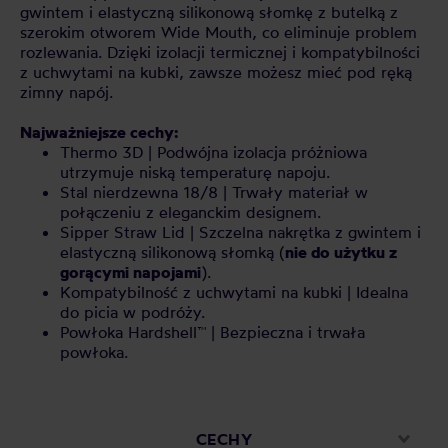
gwintem i elastyczną silikonową słomkę z butelką z
szerokim otworem Wide Mouth, co eliminuje problem
rozlewania. Dzięki izolacji termicznej i kompatybilności
z uchwytami na kubki, zawsze możesz mieć pod ręką
zimny napój.
Najważniejsze cechy:
Thermo 3D | Podwójna izolacja próżniowa
utrzymuje niską temperaturę napoju.
Stal nierdzewna 18/8 | Trwały materiał w
połączeniu z eleganckim designem.
Sipper Straw Lid | Szczelna nakrętka z gwintem i
elastyczną silikonową słomką (
nie do użytku z
gorącymi napojami
).
Kompatybilność z uchwytami na kubki | Idealna
do picia w podróży.
Powłoka Hardshell™ | Bezpieczna i trwała
powłoka.
CECHY