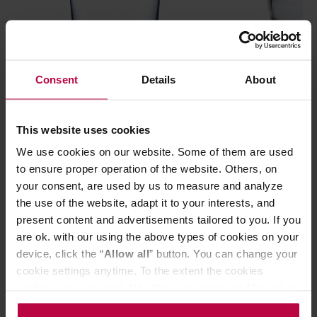
Consent
Details
About
Loveramics - Urban Glass Ultra-Thin
Hario - Yunomi
This website uses cookies
- Szklanka 330ml Clear
herbaty 170 ml
We use cookies on our website. Some of them are used
to ensure proper operation of the website. Others, on
your consent, are used by us to measure and analyze
the use of the website, adapt it to your interests, and
48,99 zł
present content and advertisements tailored to you. If you
are ok. with our using the above types of cookies on your
device, click the “
Allow all
” button. You can change your
cookie settings anytime. To the extent the cookies
contain your personal data, they are processed based on
Do poczytania przy kawie:
the controller’s (namely, ALL GOOD S.A., ul.