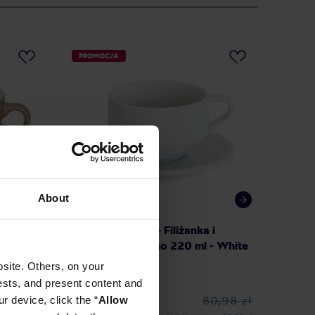
PROMOCJA
About
 spodek
Loveramics Deco - Filiżanka i
Loveram
spodek Cappuccino 220 ml - White
spodek
site. Others, on your
ests, and present content and
80,98 zł
r device, click the “
Allow