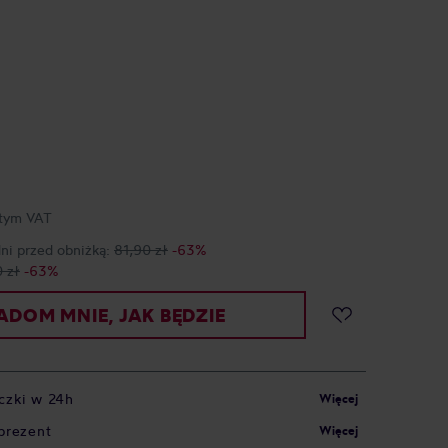
tym VAT
dni przed obniżką:
81,90 zł
-63%
 zł
-63%
DOM MNIE, JAK BĘDZIE
czki w 24h
Więcej
prezent
Więcej