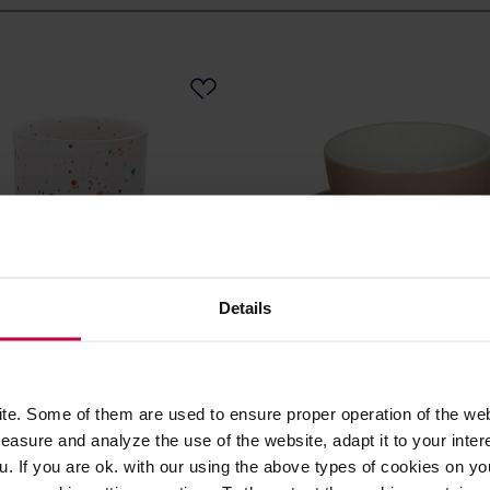
Details
k Home - kubek New Party
Loveramics Egg - Filiżanka i
Cup 220 ml biały
Cappuccino 250 ml - Rose
e. Some of them are used to ensure proper operation of the web
asure and analyze the use of the website, adapt it to your inter
u. If you are ok. with our using the above types of cookies on you