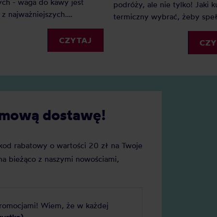
ch - waga do kawy jest
podróży, ale nie tylko! Jaki 
z najważniejszych.
termiczny wybrać, żeby speł
go? Ponieważ dzięki wadze
wszystkie Twoje oczekiwania
my precyzję i powtarzalność.
CZYTAJ
Sprawdź nasz mini-przewodn
CZY
ednak wagę do kawy wybrać?
kubkach termicznych.
cie naszych faworytów!
darmową dostawę!
j kod rabatowy o wartości 20 zł na Twoje
a bieżąco z naszymi nowościami,
promocjami! Wiem, że w każdej