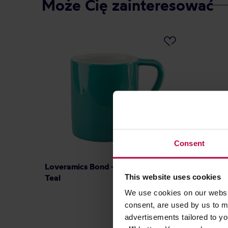
Może Cię zainteresować
Consent
Loveramics Bond - Kubek 300 ml -
Egg Bac
This website uses cookies
Teal
Medium 
We use cookies on our websit
consent, are used by us to me
advertisements tailored to yo