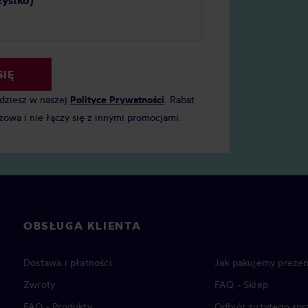
zystko)
SIĘ
jdziesz w naszej
Polityce Prywatności
. Rabat
zowa i nie łączy się z innymi promocjami.
OBSŁUGA KLIENTA
Dostawa i płatności
Jak pakujemy prezen
Zwroty
FAQ - Sklep
FAQ - Produkty
Odbiór zużytego spr