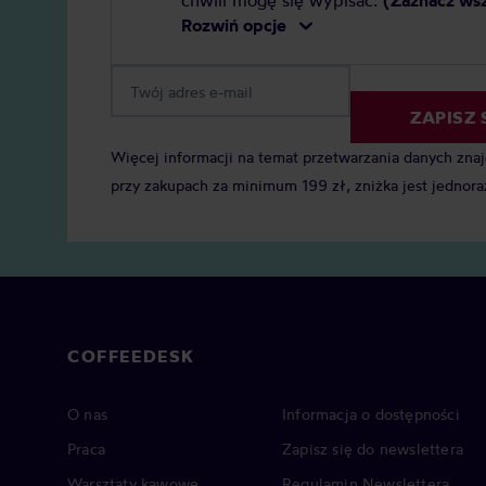
chwili mogę się wypisać.
(Zaznacz ws
Rozwiń opcje
ZAPISZ 
Więcej informacji na temat przetwarzania danych zna
przy zakupach za minimum 199 zł, zniżka jest jednora
COFFEEDESK
O nas
Informacja o dostępności
Praca
Zapisz się do newslettera
Warsztaty kawowe
Regulamin Newslettera