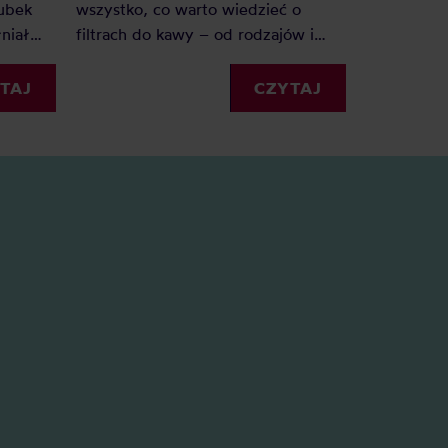
kubek
wszystko, co warto wiedzieć o
termicznych
niał
filtrach do kawy – od rodzajów i
niestety u
?
rozmiarów, po praktyczne
wyczyścić 
ik po
wskazówki, jak z nich korzystać.
TAJ
CZYTAJ