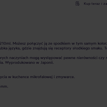
Kup teraz i z
 210ml. Możesz połączyć ją ze spodkiem w tym samym kolorze
zubka języka, gdzie znajdują się receptory słodkiego smaku. 
órych naczyniach mogą występować pewne nierówności czy niew
ia. Wyprodukowano w Japonii.
ycia w kuchence mikrofalowej i zmywarce.
65mm.