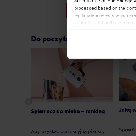
all
” button. You can change y
processed based on the contr
80,99 zł
legitimate interests which are
controller and authorized ent
can be found in the
Privacy P
Do poczytania przy kawie:
Jaką 
Spieniacz do mleka – ranking
Spośró
Aby uzyskać perfekcyjną piankę,