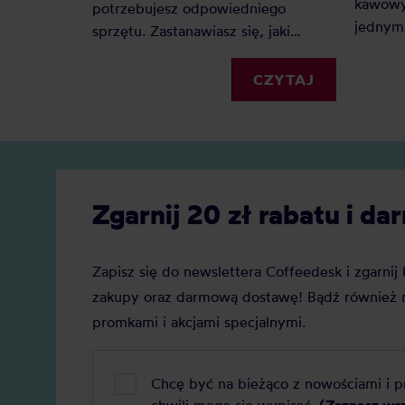
kawowy
potrzebujesz odpowiedniego
jednym 
sprzętu. Zastanawiasz się, jaki
Dlacze
spieniacz do mleka kupić?
zyskuje
Elektryczny, ręczny, a może
CZYTAJ
Jaką j
indukcyjny? Oto nasz szczegółowy
Zobacz
ranking, który pomoże Ci podjąć
decyzję.
Zgarnij 20 zł rabatu i 
Zapisz się do newslettera Coffeedesk i zgarni
zakupy oraz darmową dostawę! Bądź również n
promkami i akcjami specjalnymi.
Chcę być na bieżąco z nowościami i 