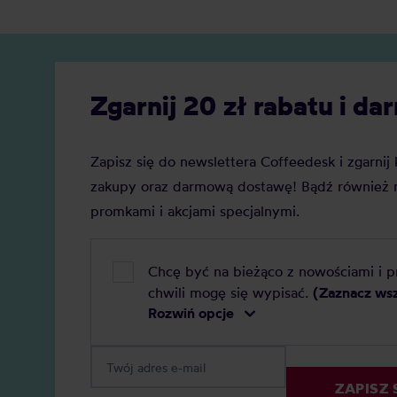
Zobacz
ranking, który pomoże Ci podjąć
decyzję.
Zgarnij 20 zł rabatu i 
Zapisz się do newslettera Coffeedesk i zgarni
zakupy oraz darmową dostawę! Bądź również n
promkami i akcjami specjalnymi.
Chcę być na bieżąco z nowościami i 
chwili mogę się wypisać.
(Zaznacz ws
Rozwiń opcje
ZAPISZ 