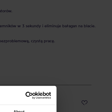
atorów.
emników w 3 sekundy i eliminuje bałagan na blacie.
 bezproblemową, czystą pracę.
About