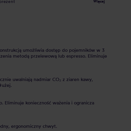
prezent
Więcej
 konstrukcją umożliwia dostęp do pojemników w 3
arzenia metodą przelewową lub espresso. Eliminuje
znie uwalniają nadmiar CO₂ z ziaren kawy,
łużej.
. Eliminuje konieczność ważenia i ogranicza
odny, ergonomiczny chwyt.