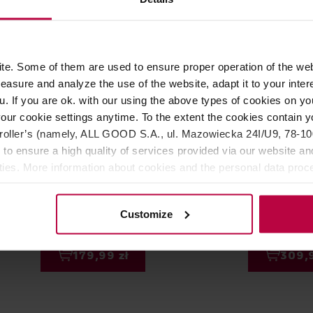
e. Some of them are used to ensure proper operation of the web
asure and analyze the use of the website, adapt it to your inter
u. If you are ok. with our using the above types of cookies on you
our cookie settings anytime. To the extent the cookies contain y
oller’s (namely, ALL GOOD S.A., ul. Mazowiecka 24I/U9, 78-100 
eveling Tool 53mm -
Fellow Electric Atmos - Poj
 to ensure a high quality of services provided via our website and
utor do kawy czarny
próżniowy automatyczny 1,
ities. More information about cookies and the personal data proce
Szkło
olicy.
Customize
209,00 zł
37
Najniższa cena: 169,99 zł
Najniższa cen
179,99 zł
309,