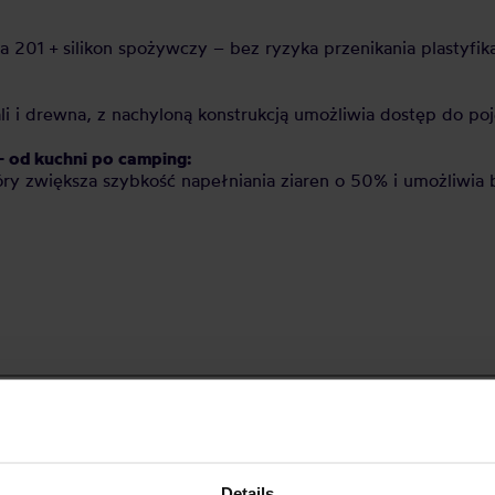
a 201 + silikon spożywczy – bez ryzyka przenikania plastyfik
i i drewna, z nachyloną konstrukcją umożliwia dostęp do poj
 od kuchni po camping:
óry zwiększa szybkość napełniania ziaren o 50% i umożliwia
DARMOWA DOSTAWA
Details