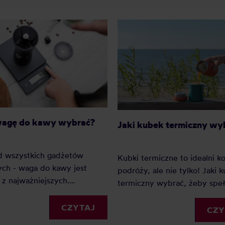
wagę do kawy wybrać?
Jaki kubek termiczny wy
d wszystkich gadżetów
Kubki termiczne to idealni 
ch - waga do kawy jest
podróży, ale nie tylko! Jaki 
z najważniejszych.
termiczny wybrać, żeby speł
go? Ponieważ dzięki wadze
wszystkie Twoje oczekiwania
my precyzję i powtarzalność.
CZYTAJ
Sprawdź nasz mini-przewodn
CZY
ednak wagę do kawy wybrać?
kubkach termicznych.