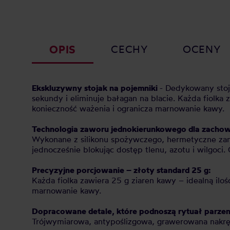
OPIS
CECHY
OCENY
Ekskluzywny stojak na pojemniki
- Dedykowany stoj
sekundy i eliminuje bałagan na blacie. Każda fiolka
konieczność ważenia i ogranicza marnowanie kawy.
Technologia zaworu jednokierunkowego dla zachow
Wykonane z silikonu spożywczego, hermetyczne zam
jednocześnie blokując dostęp tlenu, azotu i wilgoci.
Precyzyjne porcjowanie – złoty standard 25 g:
Każda fiolka zawiera 25 g ziaren kawy – idealną il
marnowanie kawy.
Dopracowane detale, które podnoszą rytuał parzen
Trójwymiarowa, antypoślizgowa, grawerowana nakrę