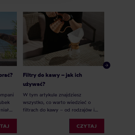
brać?
Filtry do kawy – jak ich
Jak wycz
używać?
termiczn
kompani
W tym artykule znajdziesz
Kawa zosta
kubek
wszystko, co warto wiedzieć o
termicznych
niał
filtrach do kawy – od rodzajów i
niestety u
?
rozmiarów, po praktyczne
wyczyścić 
ik po
wskazówki, jak z nich korzystać.
TAJ
CZYTAJ