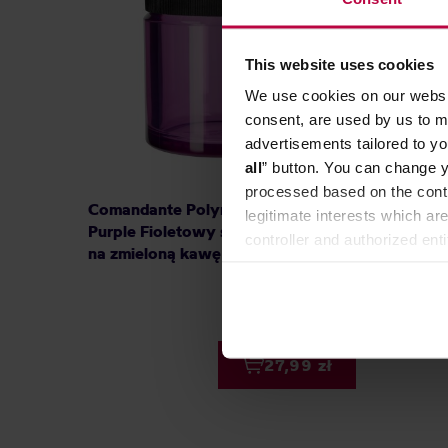
This website uses cookies
We use cookies on our websit
consent, are used by us to me
advertisements tailored to yo
all
” button. You can change y
processed based on the contr
Comandante Polymer Bean Jar + lid
Motta L
legitimate interests which are
Purple Fioletowy słoik z pokrywką
Dystryb
controller and authorized ent
na zmieloną kawę
can be found in the
Privacy P
28,00 zł
Najniższa cena: 28,00 zł
27,99 zł