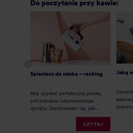
Do poczytania przy kawie:
Jaką 
Spieniacz do mleka – ranking
Spośró
Aby uzyskać perfekcyjną piankę,
kawowy
potrzebujesz odpowiedniego
jednym 
sprzętu. Zastanawiasz się, jaki
Dlacze
spieniacz do mleka kupić?
zyskuje
Elektryczny, ręczny, a może
CZYTAJ
Jaką j
indukcyjny? Oto nasz szczegółowy