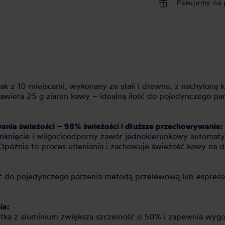
Pakujemy na 
ak z 10 miejscami, wykonany ze stali i drewna, z nachyloną
 zawiera 25 g ziaren kawy – idealną ilość do pojedynczego p
ania świeżości – 98% świeżości i dłuższe przechowywanie:
knięcie i wilgocioodporny zawór jednokierunkowy automatyc
 Opóźnia to proces utleniania i zachowuje świeżość kawy na d
ość do pojedynczego parzenia metodą przelewową lub espresso
ia:
tka z aluminium zwiększa szczelność o 50% i zapewnia wyg