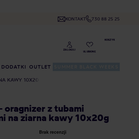
KONTAKT
730 88 25 25
DODATKI
OUTLET
SUMMER BLACK WEEKS
RNA KAWY 10X20G
- oragnizer z tubami
i na ziarna kawy 10x20g