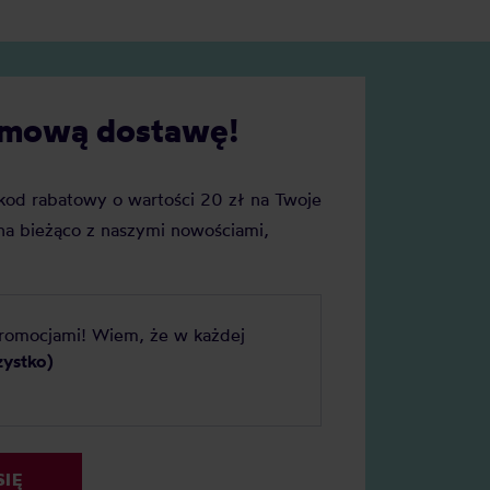
cie naszych faworytów!
darmową dostawę!
j kod rabatowy o wartości 20 zł na Twoje
a bieżąco z naszymi nowościami,
promocjami! Wiem, że w każdej
zystko)
SIĘ