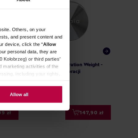
site. Others, on your
ests, and present content and
r device, click the “
Allow
our personal data, they are
Kołobrzeg) or third parties’
emnik
Acaia 100g Callibration Weight -
Motta -
 marketing activities of the
2l -
Odważnik do kalibracji
ssing, including your rights,
Allow all
9,99 zł
a: 279,99 zł
99 zł
147,90 zł