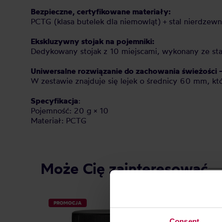
Bezpieczne, certyfikowane materiały:
PCTG (klasa butelek dla niemowląt) + stal nierdzewn
Ekskluzywny stojak na pojemniki:
Dedykowany stojak z 10 miejscami, wykonany ze stal
Uniwersalne rozwiązanie do zachowania świeżości –
W zestawie znajduje się lejek o średnicy 60 mm, kt
Specyfikacja
:
Pojemność: 20 g × 10
Materiał: PCTG
Może Cię zainteresować
PROMOCJA
Consent