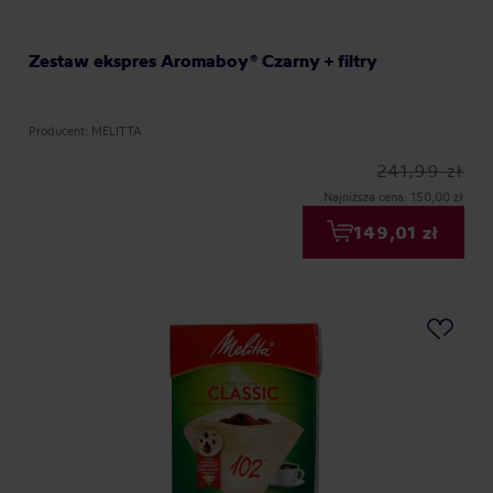
Zestaw ekspres Aromaboy® Czarny + filtry
Producent: MELITTA
241,99 zł
Najniższa cena: 150,00 zł
149,01 zł