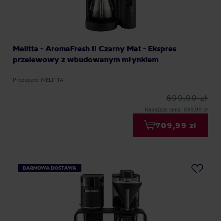
Melitta - AromaFresh II Czarny Mat - Ekspres
przelewowy z wbudowanym młynkiem
Producent: MELITTA
899,00 zł
Najniższa cena: 699,99 zł
709,99 zł
DARMOWA DOSTAWA