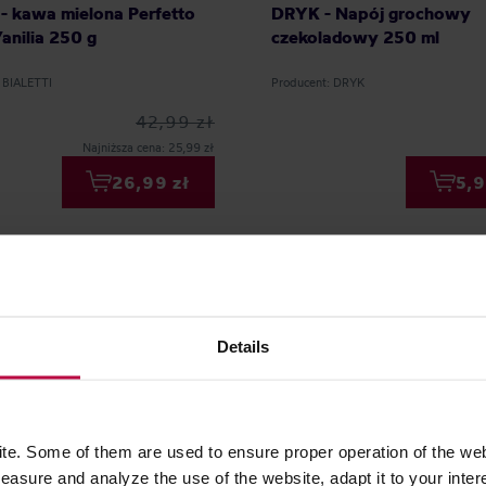
i - kawa mielona Perfetto
DRYK - Napój grochowy
anilia 250 g
czekoladowy 250 ml
 BIALETTI
Producent: DRYK
42,99 zł
Najniższa cena: 25,99 zł
26,99 zł
5,9
Details
e. Some of them are used to ensure proper operation of the web
asure and analyze the use of the website, adapt it to your inter