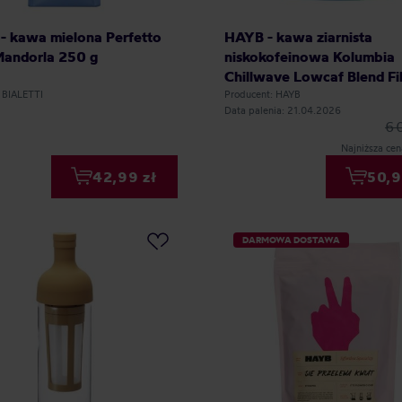
i - kawa mielona Perfetto
HAYB - kawa ziarnista
andorla 250 g
niskokofeinowa Kolumbia
Chillwave Lowcaf Blend Fil
250 g
 BIALETTI
Producent: HAYB
Data palenia: 21.04.2026
60
Najniższa cen
42,99 zł
50,9
DARMOWA DOSTAWA