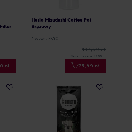
Hario Mizudashi Coffee Pot -
ilter
Brązowy
Producent: HARIO
144,99 zł
Najniższa cena: 51,99 zł
0 zł
75,99 zł