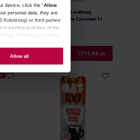
r device, click the “
Allow
ole
Natur All - napój roślinny
our personal data, they are
kokosowy Barista Coconut 1 l
Kołobrzeg) or third parties’
 marketing activities of the
Producent: NATUR ALL
ssing, including your rights,
0 zł
11,90 zł
Allow all
WA