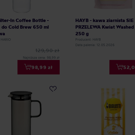
ilter-In Coffee Bottle -
HAYB - kawa ziarnista SIE
a do Cold Brew 650 ml
PRZELEWA Kwiat Washed F
wa
250 g
: HARIO
Producent: HAYB
Data palenia: 12.05.2026
129,90 zł
Najniższa cena: 98,99 zł
98,99 zł
52,0