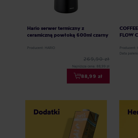
Hario serwer termiczny z
COFFEE 
ceramiczną powłoką 600ml czarny
FLOW Co
Producent: HARIO
Producent:
Data palen
269,90 zł
Najniższa cena: 88,99 zł
88,99 zł