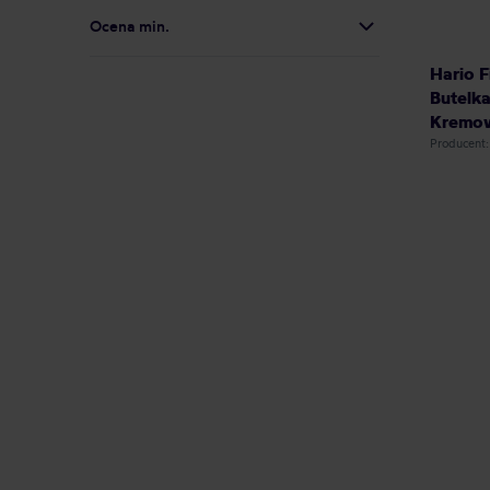
Ocena min.
Hario F
Butelk
Kremo
Producent