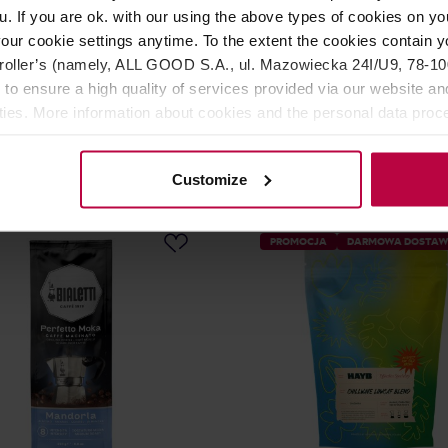
u. If you are ok. with our using the above types of cookies on you
 Napój owsiany Barista
Oatly - Napój owsiany Wh
our cookie settings anytime. To the extent the cookies contain y
 1L
Delux 1L
oller’s (namely, ALL GOOD S.A., ul. Mazowiecka 24I/U9, 78-100 
 to ensure a high quality of services provided via our website and
: OATLY
Producent: OATLY
ities. More information about cookies and the personal data proce
olicy.
12,99 zł
9,9
Customize
PROMOCJA
DARMOWA DOSTA