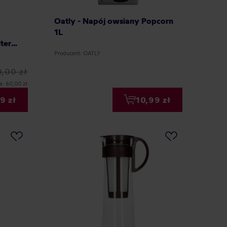
Oatly - Napój owsiany Popcorn
1L
ter
Producent: OATLY
,00 zł
a: 60,00 zł
9 zł
10,99 zł