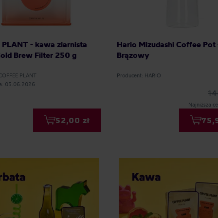
PLANT - kawa ziarnista
Hario Mizudashi Coffee Pot 
ld Brew Filter 250 g
Brązowy
 COFFEE PLANT
Producent: HARIO
ia: 05.06.2026
14
Najniższa ce
52,00 zł
75,