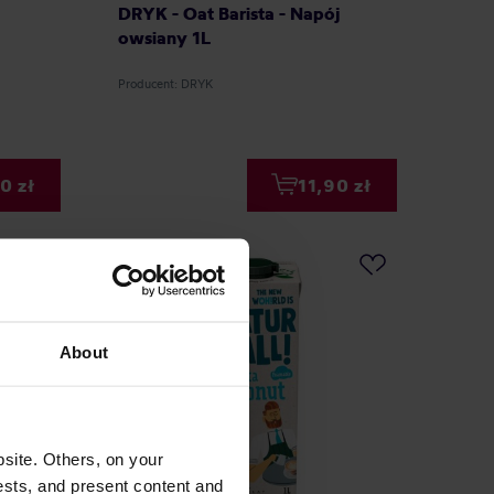
DRYK - Oat Barista - Napój
owsiany 1L
Producent: DRYK
0 zł
11,90 zł
About
site. Others, on your
ests, and present content and