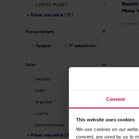
Bialett
COFFEE PLANT
3
Moka V
+ Pokaż wszystkie (17)
Producent:
Forma herbaty
Sypana
27
W saszetkach
5
Kolor
beżowy
2
biały
3
Consent
brązowy
2
czarny
2
This website uses cookies
pomarańczowy
1
We use cookies on our websit
+ Pokaż wszystkie (3)
consent, are used by us to me