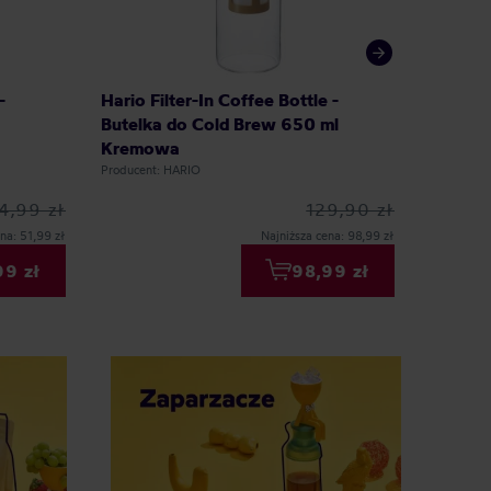
-
Hario Filter-In Coffee Bottle -
Kafar 
Butelka do Cold Brew 650 ml
Mango 
Kremowa
Producent: HARIO
Producent
4,99 zł
129,90 zł
na: 51,99 zł
Najniższa cena: 98,99 zł
99 zł
98,99 zł