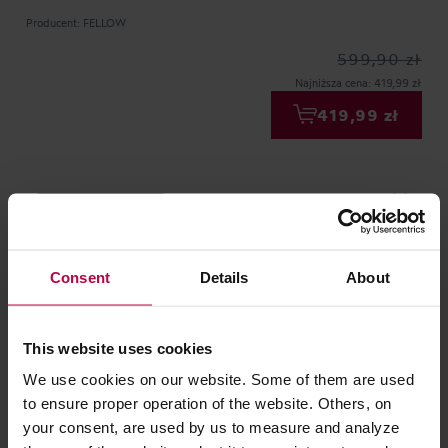
Producent: FELLOW
599,90 zł
Najniższa cena: 419,99 zł
419,99 zł
DARMOWA DOSTAWA
Consent
Details
About
This website uses cookies
We use cookies on our website. Some of them are used
to ensure proper operation of the website. Others, on
Fellow Stagg EKG PRO - Czajnik Elektryczny -
your consent, are used by us to measure and analyze
Zielony mat z drewnianą rączką