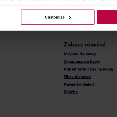
olicy.
109,99 zł
Customize
Zobacz również
Młynek do kawy
Zaparzacz do kawy
Kubek termiczny na kawę
Filtry do kawy
Kawiarka Bialetti
Matcha