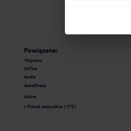
can be found in the
Privacy P
Powiązane:
19grams
24Tea
Acaia
AeroPress
Aloha
+ Pokaż wszystkie (179)