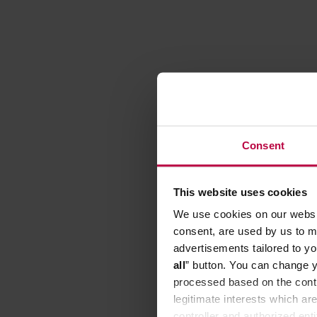
Consent
This website uses cookies
We use cookies on our websit
consent, are used by us to me
advertisements tailored to yo
Sage - Ś
all
” button. You can change y
parowyc
processed based on the contr
legitimate interests which are
Producent: 
controller and authorized ent