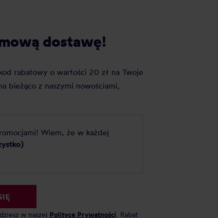
darmową dostawę!
j kod rabatowy o wartości 20 zł na Twoje
a bieżąco z naszymi nowościami,
promocjami! Wiem, że w każdej
zystko)
SIĘ
jdziesz w naszej
Polityce Prywatności
. Rabat