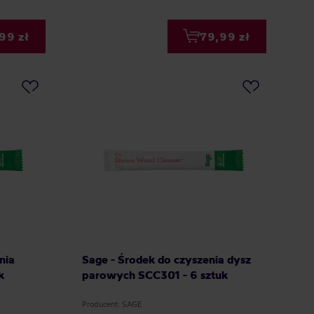
99 zł
79,99 zł
nia
Sage - Środek do czyszenia dysz
k
parowych SCC301 - 6 sztuk
Producent: SAGE