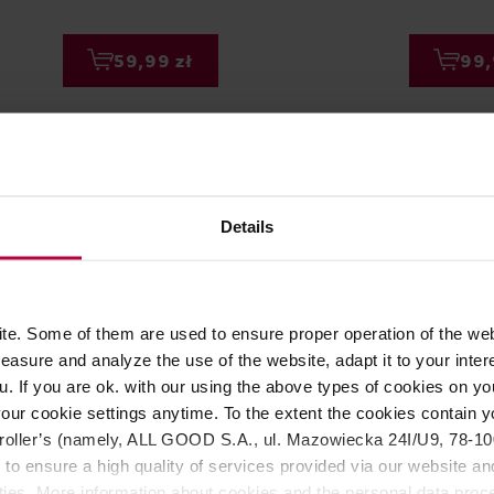
59,99 zł
99,
Details
e. Some of them are used to ensure proper operation of the web
asure and analyze the use of the website, adapt it to your inter
u. If you are ok. with our using the above types of cookies on you
rodek do czyszenia dysz
our cookie settings anytime. To the extent the cookies contain y
h SCC302 - 12 sztuk
oller’s (namely, ALL GOOD S.A., ul. Mazowiecka 24I/U9, 78-100 
 to ensure a high quality of services provided via our website and
SAGE
ities. More information about cookies and the personal data proce