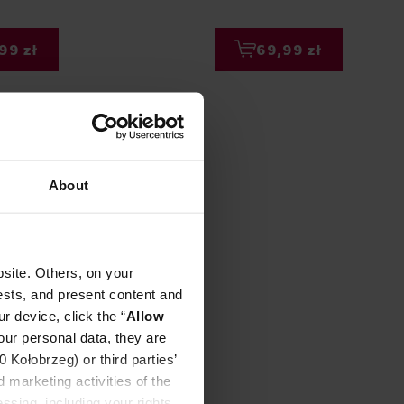
99 zł
69,99 zł
About
site. Others, on your
ests, and present content and
r device, click the “
Allow
our personal data, they are
Kołobrzeg) or third parties’
 marketing activities of the
ssing, including your rights,