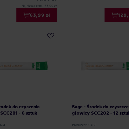
Najniższa cena: 63,99 zł
63,99 zł
129,
rodek do czyszenia
Sage - Środek do czyszcze
SCC201 - 6 sztuk
głowicy SCC202 - 12 sztu
SAGE
Producent: SAGE