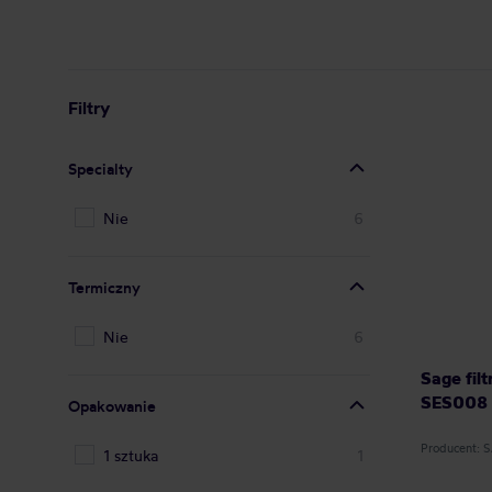
Filtry
Specialty
Nie
6
Termiczny
Nie
6
Sage fil
SES008
Opakowanie
Producent: 
1 sztuka
1