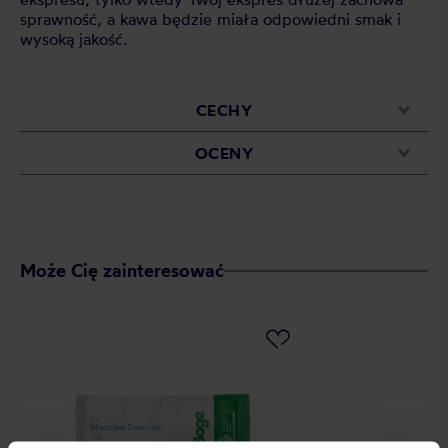
sprawność, a kawa będzie miała odpowiedni smak i
wysoką jakość.
CECHY
OCENY
Może Cię zainteresować