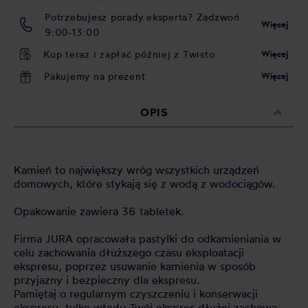
Potrzebujesz porady eksperta? Zadzwoń
Więcej
9:00-13:00
Kup teraz i zapłać później z Twisto
Więcej
Pakujemy na prezent
Więcej
OPIS
Kamień to największy wróg wszystkich urządzeń
domowych, które stykają się z wodą z wodociągów.
Opakowanie zawiera 36 tabletek.
Firma JURA opracowała pastylki do odkamieniania w
celu zachowania dłuższego czasu eksploatacji
ekspresu, poprzez usuwanie kamienia w sposób
przyjazny i bezpieczny dla ekspresu.
Pamiętaj o regularnym czyszczeniu i konserwacji
ekspresu, tylko wtedy Twój ekspres dłużej zachowa