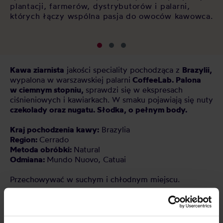
plantacji, farmerów, dystrybutorów i palarni,
których łączy wspólna pasja do owoców kawowca.
Kawa ziarnista
jakości speciality pochodząca z
Brazylii,
wypalona w warszawskiej palarni
CoffeeLab.
Palona
w
ciemnym
stopniu,
sprawdzi się w ekspresach
ciśnieniowych i kawiarkach. W smaku pojawiają się nuty
czekolady oraz nugatu. Słodka, o pełnym body.
Kraj pochodzenia kawy:
Brazylia
Region:
Cerrado
Metoda obróbki:
Natural
Odmiana:
Mundo Nuovo, Catuai
Przechowywać w suchym i chłodnym miejscu.
CECHY