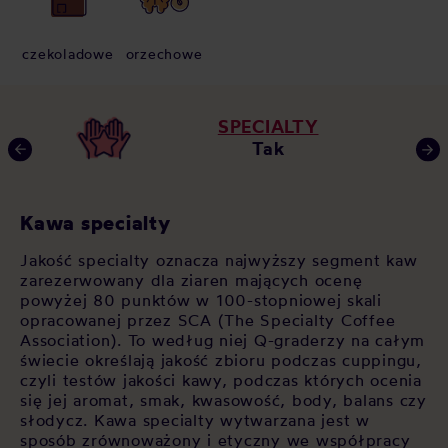
czekoladowe
orzechowe
SPECIALTY
Tak
Kawa specialty
C
Jakość specialty oznacza najwyższy segment kaw
Ka
zarezerwowany dla ziaren mających ocenę
me
 w
powyżej 80 punktów w 100-stopniowej skali
ek
u,
opracowanej przez SCA (The Specialty Coffee
tr
Association). To według niej Q-graderzy na całym
sm
świecie określają jakość zbioru podczas cuppingu,
or
czyli testów jakości kawy, podczas których ocenia
gę
się jej aromat, smak, kwasowość, body, balans czy
do
słodycz. Kawa specialty wytwarzana jest w
ml
sposób zrównoważony i etyczny we współpracy