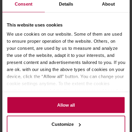
Consent
Details
About
OCENY
This website uses cookies
We use cookies on our website. Some of them are used
to ensure proper operation of the website. Others, on
Może Cię zainteresować
your consent, are used by us to measure and analyze
the use of the website, adapt it to your interests, and
present content and advertisements tailored to you. If you
DARMOWA DOSTAWA
are ok. with our using the above types of cookies on your
device, click the “
Allow all
” button. You can change your
cookie settings anytime. To the extent the cookies
contain your personal data, they are processed based on
the controller’s (namely, ALL GOOD S.A., ul.
Mazowiecka 24I/U9, 78-100 Kołobrzeg) or third parties’
Allow all
legitimate interests which are to ensure a high quality of
services provided via our website and marketing
Customize
Five Elephant - kawa ziarnista House
Five Elephant -
activities of the controller and authorized entities. More