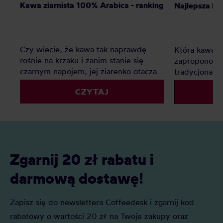
Kawa ziarnista 100% Arabica - ranking
Najlepsza ka
Czy wiecie, że kawa tak naprawdę
Która kawa ni
rośnie na krzaku i zanim stanie się
zaproponow
czarnym napojem, jej ziarenko otacza
tradycjonali
słodki owoc? Istnieją tylko dwa gatunki
CZYTAJ
kawy: Arabika i Robusta
Zgarnij 20 zł rabatu i
darmową dostawę!
Zapisz się do newslettera Coffeedesk i zgarnij kod
rabatowy o wartości 20 zł na Twoje zakupy oraz