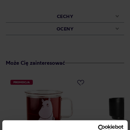
CECHY
OCENY
Może Cię zainteresować
PROMOCJA