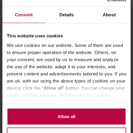
Consent
Details
About
Moomin - Kubek szklany Muminek
Fellow Monty C
Biały nadruk 350ml transparentny
Kubek 90 ml - 
szt.
This website uses cookies
We use cookies on our website. Some of them are used
70,95 zł
to ensure proper operation of the website. Others, on
Najniższa cena: 70,95 zł
your consent, are used by us to measure and analyze
49,99 zł
the use of the website, adapt it to your interests, and
present content and advertisements tailored to you. If you
are ok. with our using the above types of cookies on your
Do poczytania przy kawie:
device, click the “
Allow all
” button. You can change your
cookie settings anytime. To the extent the cookies
contain your personal data, they are processed based on
the controller’s (namely, ALL GOOD S.A., ul.
Mazowiecka 24I/U9, 78-100 Kołobrzeg) or third parties’
Allow all
legitimate interests which are to ensure a high quality of
services provided via our website and marketing