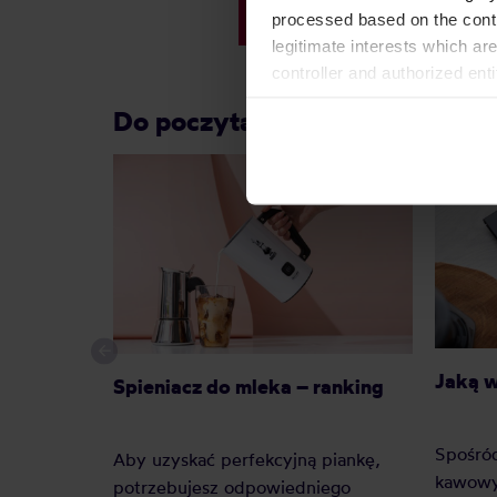
79,00 zł
processed based on the contr
legitimate interests which are
controller and authorized ent
can be found in the
Privacy P
Do poczytania przy kawie:
Jaką 
Spieniacz do mleka – ranking
Spośró
Aby uzyskać perfekcyjną piankę,
kawowy
potrzebujesz odpowiedniego