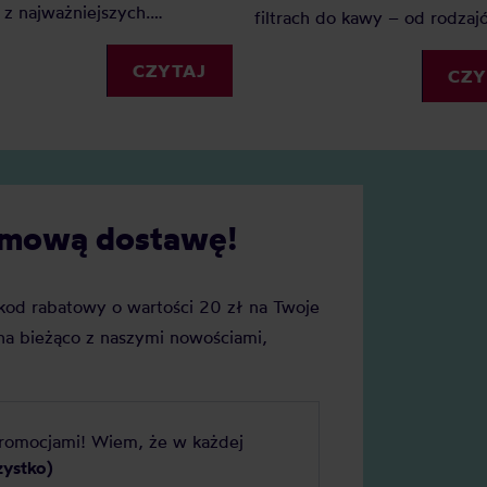
z najważniejszych.
filtrach do kawy – od rodzaj
go? Ponieważ dzięki wadze
rozmiarów, po praktyczne
my precyzję i powtarzalność.
CZYTAJ
wskazówki, jak z nich korzyst
CZY
ednak wagę do kawy wybrać?
cie naszych faworytów!
darmową dostawę!
j kod rabatowy o wartości 20 zł na Twoje
a bieżąco z naszymi nowościami,
promocjami! Wiem, że w każdej
zystko)