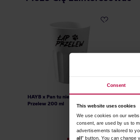
Consent
HAYB x Pan tu nie stał - Kubek Łap
Bialetti
Przelew 200 ml
do espr
This website uses cookies
We use cookies on our websit
consent, are used by us to me
advertisements tailored to yo
all
” button. You can change y