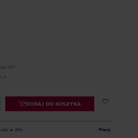
tym VAT
9 zł
DODAJ DO KOSZYKA
czki w 24h
Więcej