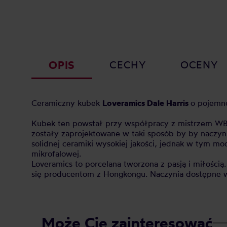
OPIS
CECHY
OCENY
Ceramiczny kubek
Loveramics Dale Harris
o pojemno
Kubek ten powstał przy współpracy z mistrzem WBC
zostały zaprojektowane w taki sposób by by naczyn
solidnej ceramiki wysokiej jakości, jednak w tym
mikrofalowej.
Loveramics to porcelana tworzona z pasją i miłości
się producentom z Hongkongu. Naczynia dostępne w 
Może Cię zainteresować