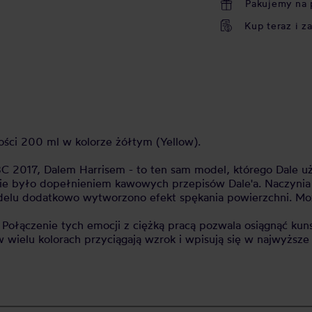
Pakujemy na 
Kup teraz i z
ści 200 ml w kolorze żółtym (Yellow).
 2017, Dalem Harrisem - to ten sam model, którego Dale u
ie było dopełnieniem kawowych przepisów Dale'a. Naczynia 
 modelu dodatkowo wytworzono efekt spękania powierzchni. 
ą. Połączenie tych emocji z ciężką pracą pozwala osiągnąć k
wielu kolorach przyciągają wzrok i wpisują się w najwyższe 