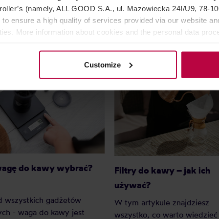
98,99 zł
114,
oller’s (namely, ALL GOOD S.A., ul. Mazowiecka 24I/U9, 78-100 
 to ensure a high quality of services provided via our website and
ities. More information about cookies and the personal data proce
olicy.
Customize
wagę do kawy wybrać?
Filtry do kawy – jak ich
używać?
d wszystkich gadżetów
W tym artykule znajdziesz
ch - waga do kawy jest
wszystko, co warto wiedzieć