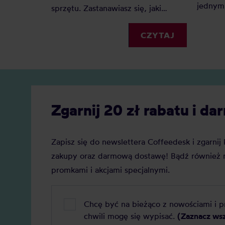
jednym 
sprzętu. Zastanawiasz się, jaki
Dlacze
spieniacz do mleka kupić?
zyskuje
Elektryczny, ręczny, a może
CZYTAJ
Jaką j
indukcyjny? Oto nasz szczegółowy
Zobacz
ranking, który pomoże Ci podjąć
decyzję.
Zgarnij 20 zł rabatu i 
Zapisz się do newslettera Coffeedesk i zgarni
zakupy oraz darmową dostawę! Bądź również n
promkami i akcjami specjalnymi.
Chcę być na bieżąco z nowościami i 
chwili mogę się wypisać.
(Zaznacz ws