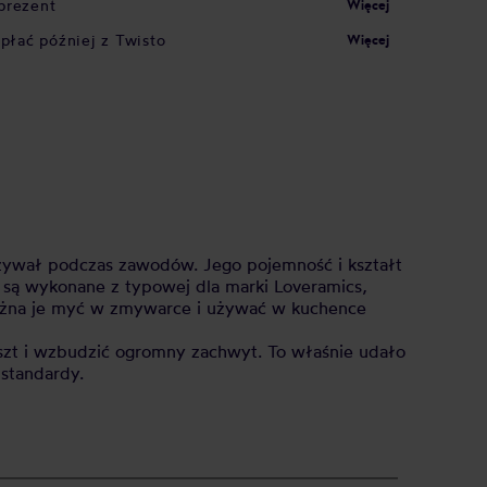
prezent
Więcej
apłać później z Twisto
Więcej
żywał podczas zawodów. Jego pojemność i kształt
są wykonane z typowej dla marki Loveramics,
Można je myć w zmywarce i używać w kuchence
unszt i wzbudzić ogromny zachwyt. To właśnie udało
standardy.