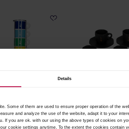
Details
 Color - Zestaw 6 filiżanek
Bialetti - Zestaw 4 filiżanek 
esso na stojaku
podstawką - Czarny z mied
logo
e. Some of them are used to ensure proper operation of the web
asure and analyze the use of the website, adapt it to your inter
103,99 zł
13
u. If you are ok. with our using the above types of cookies on you
Najniższa cena: 94,99 zł
Najniższa cen
our cookie settings anytime. To the extent the cookies contain y