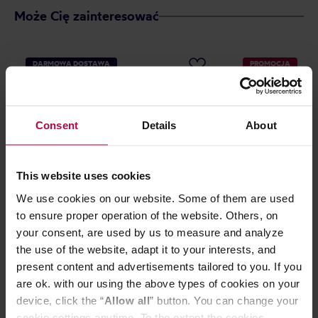
Może Cię zainteresować
DARMOWA DOSTAWA
PROMOCJA
Consent
Details
About
This website uses cookies
We use cookies on our website. Some of them are used
to ensure proper operation of the website. Others, on
Lelit - PLA301M Dzbanek 500ml z
Rhino Coffee Ge
your consent, are used by us to measure and analyze
rysikiem do latte art
Pitcher dzbanek
the use of the website, adapt it to your interests, and
present content and advertisements tailored to you. If you
are ok. with our using the above types of cookies on your
device, click the “
Allow all
” button. You can change your
219,00 zł
cookie settings anytime. To the extent the cookies