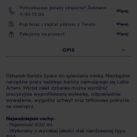
Potrzebujesz porady eksperta? Zadzwoń
Więcej
9:00-13:00
Kup teraz i zapłać później z Twisto
Więcej
Pakujemy na prezent
Więcej
OPIS
Dzbanek Barista Space do spieniania mleka. Niezbędne
narzędzie pracy każdego baristy zajmującego się Latte
Artem. Wśród zalet dzbanka można wyróżnić
precyzyjnie wyprofilowaną wylewkę, odpowiednie
wyważenie, wygodny uchwyt oraz teflonowe pokrycie
na zewnątrz.
Najważniejsze cechy:
- Pojemność 600 ml.
- Wykonany z wysokiej jakości stali nierdzewnej typu
304.