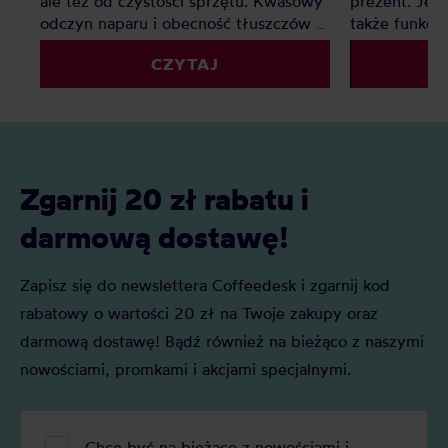
ale też od czystości sprzętu. Kwasowy
prezent. Jest
odczyn naparu i obecność tłuszczów w
także funkcj
kawie zostawiają osady, które z czasem
przychodzą w
CZYTAJ
pogarszają smak i przyspieszają
rozmiarach, a
zużycie urządzeń – od ekspresu po
zachwycają n
młynek. Regularne czyszczenie to
użytkownikó
prosty sposób, by cieszyć się pełnią
aromatu i dłuższą żywotnością sprzętu.
Zgarnij 20 zł rabatu i
darmową dostawę!
Zapisz się do newslettera Coffeedesk i zgarnij kod
rabatowy o wartości 20 zł na Twoje zakupy oraz
darmową dostawę! Bądź również na bieżąco z naszymi
nowościami, promkami i akcjami specjalnymi.
Chcę być na bieżąco z nowościami i