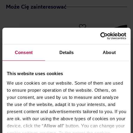
Może Cię zainteresować
Consent
Details
About
This website uses cookies
We use cookies on our website. Some of them are used
to ensure proper operation of the website. Others, on
Espresso Gear - Pitcher Black -
Rhino Coffee Ge
your consent, are used by us to measure and analyze
Dzbanek do mleka 0,35l
Pitcher - dzban
the use of the website, adapt it to your interests, and
present content and advertisements tailored to you. If you
are ok. with our using the above types of cookies on your
device, click the “
Allow all
” button. You can change your
89,00 zł
cookie settings anytime. To the extent the cookies