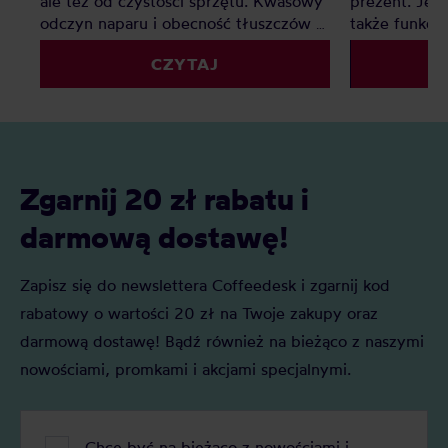
ale też od czystości sprzętu. Kwasowy
prezent. Jest
odczyn naparu i obecność tłuszczów w
także funkcj
kawie zostawiają osady, które z czasem
przychodzą w
CZYTAJ
pogarszają smak i przyspieszają
rozmiarach, a
zużycie urządzeń – od ekspresu po
zachwycają n
młynek. Regularne czyszczenie to
użytkownikó
prosty sposób, by cieszyć się pełnią
aromatu i dłuższą żywotnością sprzętu.
Zgarnij 20 zł rabatu i
darmową dostawę!
Zapisz się do newslettera Coffeedesk i zgarnij kod
rabatowy o wartości 20 zł na Twoje zakupy oraz
darmową dostawę! Bądź również na bieżąco z naszymi
nowościami, promkami i akcjami specjalnymi.
Chcę być na bieżąco z nowościami i