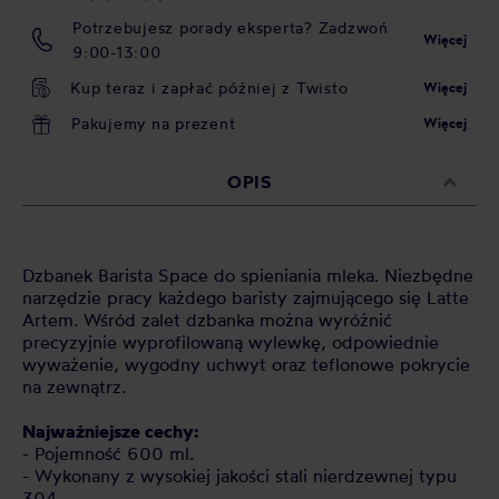
Potrzebujesz porady eksperta? Zadzwoń
Więcej
9:00-13:00
Kup teraz i zapłać później z Twisto
Więcej
Pakujemy na prezent
Więcej
OPIS
Dzbanek Barista Space do spieniania mleka. Niezbędne
narzędzie pracy każdego baristy zajmującego się Latte
Artem. Wśród zalet dzbanka można wyróżnić
precyzyjnie wyprofilowaną wylewkę, odpowiednie
wyważenie, wygodny uchwyt oraz teflonowe pokrycie
na zewnątrz.
Najważniejsze cechy:
- Pojemność 600 ml.
- Wykonany z wysokiej jakości stali nierdzewnej typu
304.