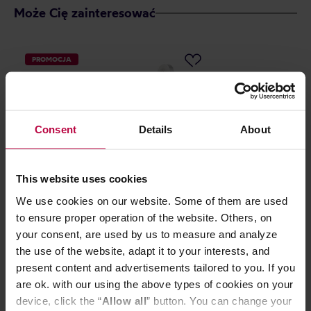
Może Cię zainteresować
PROMOCJA
Consent
Details
About
This website uses cookies
We use cookies on our website. Some of them are used
Zestaw AeroPress - Młynek ręczny
Hario - Coffee 
to ensure proper operation of the website. Others, on
szary + Aeropress Original
your consent, are used by us to measure and analyze
the use of the website, adapt it to your interests, and
present content and advertisements tailored to you. If you
978,00 zł
are ok. with our using the above types of cookies on your
Najniższa cena: 604,00 zł
device, click the “
Allow all
” button. You can change your