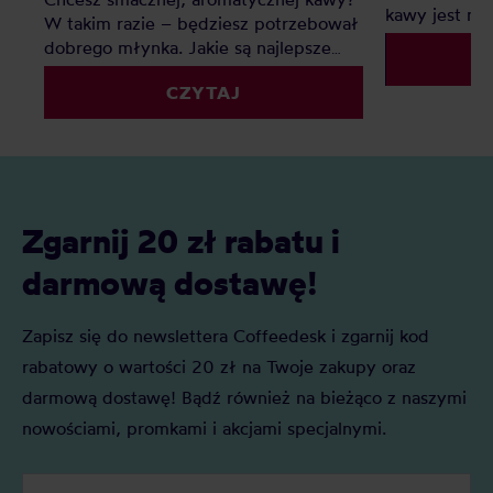
kawy jest ni
W takim razie – będziesz potrzebował
pysznej kawy
dobrego młynka. Jakie są najlepsze
pytanie: jak
młynki do kawy? Oto nasz mały
młynek w eks
CZYTAJ
ranking.
ceramiczny?
Zgarnij 20 zł rabatu i
darmową dostawę!
Zapisz się do newslettera Coffeedesk i zgarnij kod
rabatowy o wartości 20 zł na Twoje zakupy oraz
darmową dostawę! Bądź również na bieżąco z naszymi
nowościami, promkami i akcjami specjalnymi.