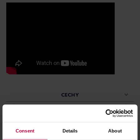
CECHY
PASUJĄCE PRODUKTY
OCENY
Consent
Details
About