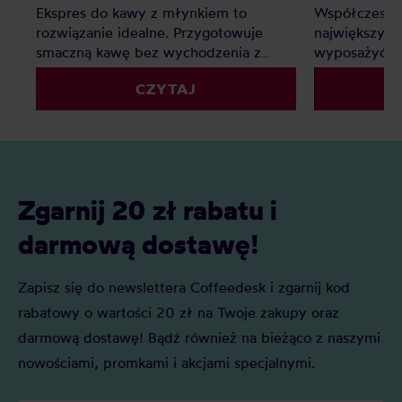
Współczesne 
Ekspres do kawy z młynkiem to
największych
rozwiązanie idealne. Przygotowuje
wyposażyć si
smaczną kawę bez wychodzenia z
gabaryty pow
domu. W tym artykule spróbujemy
CZYTAJ
XXI wieku. J
odpowiedzieć Wam na pytanie: jaki
ekspres do 
najlepszy ekspres do kawy z młynkiem
wybrać?
Zgarnij 20 zł rabatu i
darmową dostawę!
Zapisz się do newslettera Coffeedesk i zgarnij kod
rabatowy o wartości 20 zł na Twoje zakupy oraz
darmową dostawę! Bądź również na bieżąco z naszymi
nowościami, promkami i akcjami specjalnymi.