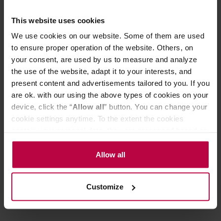
This website uses cookies
Może Cię zainteresować
We use cookies on our website. Some of them are used
to ensure proper operation of the website. Others, on
your consent, are used by us to measure and analyze
DARMOWA DOSTAWA
DARMOWA DOSTA
the use of the website, adapt it to your interests, and
present content and advertisements tailored to you. If you
are ok. with our using the above types of cookies on your
device, click the “
Allow all
” button. You can change your
cookie settings anytime. To the extent the cookies
contain your personal data, they are processed based on
the controller’s (namely, ALL GOOD S.A., ul.
Mazowiecka 24I/U9, 78-100 Kołobrzeg) or third parties’
Allow all
legitimate interests which are to ensure a high quality of
Bunn - ekspres przelewowy ITCBA
Bunn - ICBA Pla
services provided via our website and marketing
Platinum PRO
przelewowy
Customize
activities of the controller and authorized entities. More
information about cookies and the personal data
processing, including your rights, can be found in the