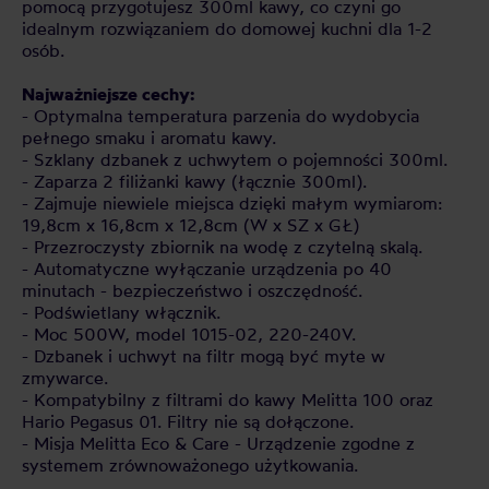
pomocą przygotujesz 300ml kawy, co czyni go
idealnym rozwiązaniem do domowej kuchni dla 1-2
osób.
Najważniejsze cechy:
- Optymalna temperatura parzenia do wydobycia
pełnego smaku i aromatu kawy.
- Szklany dzbanek z uchwytem o pojemności 300ml.
- Zaparza 2 filiżanki kawy (łącznie 300ml).
- Zajmuje niewiele miejsca dzięki małym wymiarom:
19,8cm x 16,8cm x 12,8cm (W x SZ x GŁ)
- Przezroczysty zbiornik na wodę z czytelną skalą.
- Automatyczne wyłączanie urządzenia po 40
minutach - bezpieczeństwo i oszczędność.
- Podświetlany włącznik.
- Moc 500W, model 1015-02, 220-240V.
- Dzbanek i uchwyt na filtr mogą być myte w
zmywarce.
- Kompatybilny z filtrami do kawy Melitta 100 oraz
Hario Pegasus 01. Filtry nie są dołączone.
- Misja Melitta Eco & Care - Urządzenie zgodne z
systemem zrównoważonego użytkowania.