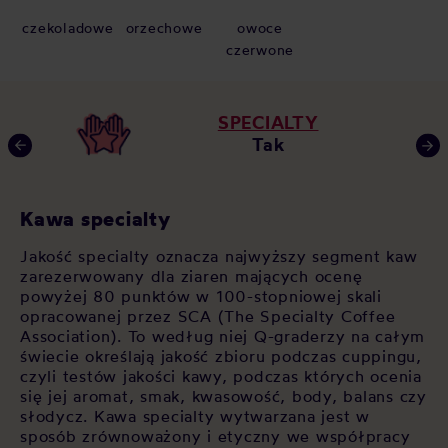
czekoladowe
orzechowe
owoce
czerwone
SPECIALTY
Tak
Kawa specialty
C
Jakość specialty oznacza najwyższy segment kaw
Ka
y
zarezerwowany dla ziaren mających ocenę
me
na
powyżej 80 punktów w 100-stopniowej skali
ek
opracowanej przez SCA (The Specialty Coffee
tr
-
Association). To według niej Q-graderzy na całym
sm
 w
świecie określają jakość zbioru podczas cuppingu,
or
ne
czyli testów jakości kawy, podczas których ocenia
gę
się jej aromat, smak, kwasowość, body, balans czy
do
słodycz. Kawa specialty wytwarzana jest w
ml
sposób zrównoważony i etyczny we współpracy