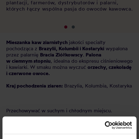
plantacji, farmerów, dystrybutorów i palarni,
których łączy wspólna pasja do owoców kawowca.
Mieszanka kaw ziarnistych
jakości specialty
pochodząca z
Brazylii, Kolumbii i Kostaryki
wypalona
przez palarnię
Bracia Ziółkowscy
.
Palona
w
ciemnym
stopniu
, idealna do ekspresu ciśnieniowego
i kawiarki. W smaku można wyczuć
orzechy, czekoladę
i czerwone owoce.
Kraj pochodzenia ziaren:
Brazylia, Kolumbia, Kostaryka
Przechowywać w suchym i chłodnym miejscu.
CECHY