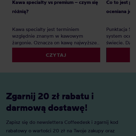
Kawa specialty vs premium – czym się
Co to jest p
różnią?
oceniana jes
Kawa specialty jest terminiem
Punktacja SC
względnie znanym w kawowym
system oceny
żargonie. Oznacza on kawę najwyższej
świecie. Dzię
jakości, jednak co z kawą premium?
palarnie i k
CZYTAJ
Czy to tylko chwyt marketingowy czy
porównywać 
faktyczna ocena jakości? Z tego
kryteriów. Z 
artykułu dowiesz się: Czym jest kawa
Czym jest SC
specialty? Czym jest kawa premium?
oceniane są 
Czym różni się kawa specialty od kawy
punktacja S
premium i którą najlepiej wybrać do
znaczenie?
Zgarnij 20 zł rabatu i
domu?
darmową dostawę!
Zapisz się do newslettera Coffeedesk i zgarnij kod
rabatowy o wartości 20 zł na Twoje zakupy oraz