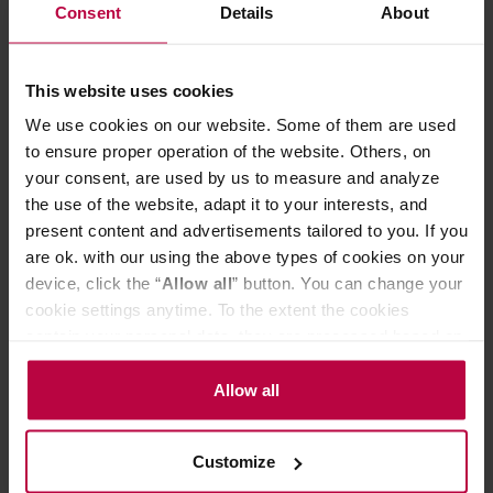
Consent
Details
About
OCENY
This website uses cookies
We use cookies on our website. Some of them are used
Może Cię zainteresować
to ensure proper operation of the website. Others, on
your consent, are used by us to measure and analyze
the use of the website, adapt it to your interests, and
PROMOCJA
present content and advertisements tailored to you. If you
are ok. with our using the above types of cookies on your
device, click the “
Allow all
” button. You can change your
cookie settings anytime. To the extent the cookies
contain your personal data, they are processed based on
the controller’s (namely, ALL GOOD S.A., ul.
Mazowiecka 24I/U9, 78-100 Kołobrzeg) or third parties’
Allow all
legitimate interests which are to ensure a high quality of
services provided via our website and marketing
Customize
COFFEE PLANT - kawa ziarnista
Bracia Ziółkows
activities of the controller and authorized entities. More
Floral Essence Espresso 250 g
Brazylia Fazend