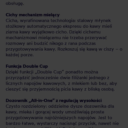
obsługę.
Cichy mechanizm mielący
Cicha, wyrafinowana technologia: stalowy młynek
stożkowy automatycznego ekspresu do kawy mieli
ziarna kawy wyjątkowo cicho. Dzięki cichemu
mechanizmowi mielącemu nie trzeba przerywać
rozmowy ani budzić nikogo z rana podczas
przygotowywania kawy. Rozkoszuj się kawą w ciszy – o
każdej porze.
Funkcja Double Cup
Dzięki funkcji „Double Cup” ponadto można
przyrządzić jednocześnie dwie filiżanki jednego z
licznych napojów kawowych, z mlekiem lub bez, aby
cieszyć się przyjemnością picia kawy z bliską osobą.
Dozownik „All-in-One” z regulacją wysokości
Czysto rozdzielony: oddzielne dysze dozownika dla
kawy, mleka i gorącej wody umożliwiają proste
przygotowywanie najróżniejszych napojów. Jest to
bardzo łatwe, wystarczy nacisnąć przycisk, nawet nie