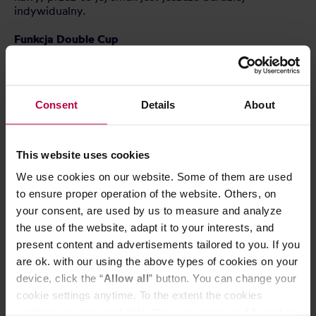
indywidualny.
Funkcja Double Cup
Dzięki funkcji „Double Cup” ponadto można
przyrządzić jednocześnie dwie filiżanki jednego z
licznych napojów kawowych, z mlekiem lub bez, aby
cieszyć się przyjemnością picia kawy razem z
Consent
Details
About
partnerem.
ŁATWE CZYSZCZENIE
Funkcja Auto Clean i usuwania kamienia
This website uses cookies
Wyświetlacz poinformuje użytkownika, gdy konieczne
We use cookies on our website. Some of them are used
będzie czyszczenie lub odkamienianie, oraz
przeprowadzi go krok po kroku za pomocą intuicyjnych
to ensure proper operation of the website. Others, on
instrukcji przez cały proces.
your consent, are used by us to measure and analyze
the use of the website, adapt it to your interests, and
Wyjmowany moduł zaparzacza
present content and advertisements tailored to you. If you
Dzięki łatwemu wyjmowaniu modułu zaparzacza
are ok. with our using the above types of cookies on your
można łatwo oczyścić również wnętrze ekspresu.
device, click the “
Allow all
” button. You can change your
Funkcja Easy Steam Cleaning i podłączany system
cookie settings anytime. To the extent the cookies
mleka
contain your personal data, they are processed based on