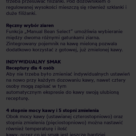
trzeba przesuwać filiżanki. Pod dozownikiem o
regulowanej wysokości mieszczą się również szklanki i
duże filiżanki.
Ręczny wybór ziaren
Funkcja „Manual Bean Select” umożliwia wybieranie
między dwoma różnymi gatunkami ziarna.
Zintegrowany pojemnik na kawę mieloną pozwala
dodatkowo korzystać z gotowej, już zmielonej kawy.
INDYWIDUALNY SMAK
Receptury dla 4 osób
Aby nie trzeba było zmieniać indywidualnych ustawień
na nowo przy każdym dozowaniu kawy, nawet cztery
osoby mogą zapisać w tym
automatycznym ekspresie do kawy swoją ulubioną
recepturę.
4 stopnie mocy kawy i 5 stopni zmielenia
Obok mocy kawy (ustawianej czterostopniowo) oraz
stopnia zmielenia (pięciostopniowo) można nastawić
również temperaturę i ilość
kawy, przez co jej smak jest jeszcze bardziej