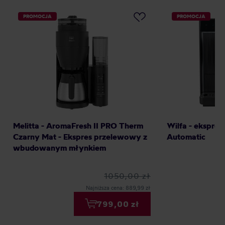
PROMOCJA
PROMOCJA
Melitta - AromaFresh II PRO Therm
Wilfa - ekspres
Czarny Mat - Ekspres przelewowy z
Automatic
wbudowanym młynkiem
1050,00 zł
Najniższa cena: 889,99 zł
799,00 zł