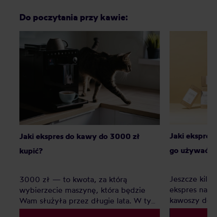
Do poczytania przy kawie:
Jaki ekspres
Jaki ekspres do kawy do 3000 zł
go używać?
kupić?
Jeszcze kilka
3000 zł — to kwota, za którą
ekspres na k
wybierzecie maszynę, która będzie
kawoszy dosta
Wam służyła przez długie lata. W tym
Jednak upłyn
artykule przedstawiamy Wam nasze