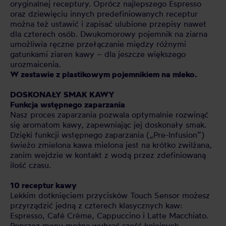
oryginalnej receptury. Oprócz najlepszego Espresso
oraz dziewięciu innych predefiniowanych receptur
można też ustawić i zapisać ulubione przepisy nawet
dla czterech osób. Dwukomorowy pojemnik na ziarna
umożliwia ręczne przełączanie między różnymi
gatunkami ziaren kawy – dla jeszcze większego
urozmaicenia.
W zestawie z plastikowym pojemnikiem na mleko.
DOSKONAŁY SMAK KAWY
Funkcja wstępnego zaparzania
Nasz proces zaparzania pozwala optymalnie rozwinąć
się aromatom kawy, zapewniając jej doskonały smak.
Dzięki funkcji wstępnego zaparzania („Pre-Infusion”)
świeżo zmielona kawa mielona jest na krótko zwilżana,
zanim wejdzie w kontakt z wodą przez zdefiniowaną
ilość czasu.
10 receptur kawy
Lekkim dotknięciem przycisków Touch Sensor możesz
przyrządzić jedną z czterech klasycznych kaw:
Espresso, Café Crème, Cappuccino i Latte Macchiato.
Poprzez menu można wybrać sześć kolejnych