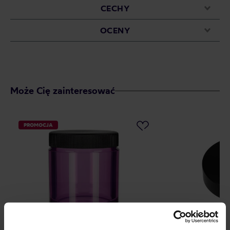
CECHY
OCENY
Może Cię zainteresować
PROMOCJA