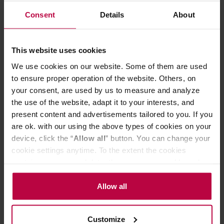
Comandante Polymer Bean Jar + lid
Motta Leveling
Consent
Details
About
Purple Fioletowy słoik z pokrywką
Dystrybutor do
na zmieloną kawę
This website uses cookies
28,00 zł
We use cookies on our website. Some of them are used
Najniższa cena: 28,00 zł
to ensure proper operation of the website. Others, on
27,99 zł
your consent, are used by us to measure and analyze
the use of the website, adapt it to your interests, and
present content and advertisements tailored to you. If you
Do poczytania przy kawie:
are ok. with our using the above types of cookies on your
device, click the “
Allow all
” button. You can change your
cookie settings anytime. To the extent the cookies
contain your personal data, they are processed based on
the controller’s (namely, ALL GOOD S.A., ul.
Mazowiecka 24I/U9, 78-100 Kołobrzeg) or third parties’
Allow all
legitimate interests which are to ensure a high quality of
services provided via our website and marketing
Customize
activities of the controller and authorized entities. More