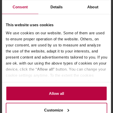
Comandante - Etui do młynka C40 -
AeroPress - pl
Consent
Details
About
Kaszmir
papierowe filtr
This website uses cookies
We use cookies on our website. Some of them are used
129,00 zł
to ensure proper operation of the website. Others, on
your consent, are used by us to measure and analyze
the use of the website, adapt it to your interests, and
present content and advertisements tailored to you. If you
Do poczytania przy kawie:
are ok. with our using the above types of cookies on your
device, click the “
Allow all
” button. You can change your
cookie settings anytime. To the extent the cookies
contain your personal data, they are processed based on
the controller’s (namely, ALL GOOD S.A., ul.
Mazowiecka 24I/U9, 78-100 Kołobrzeg) or third parties’
Allow all
legitimate interests which are to ensure a high quality of
services provided via our website and marketing
Customize
activities of the controller and authorized entities. More