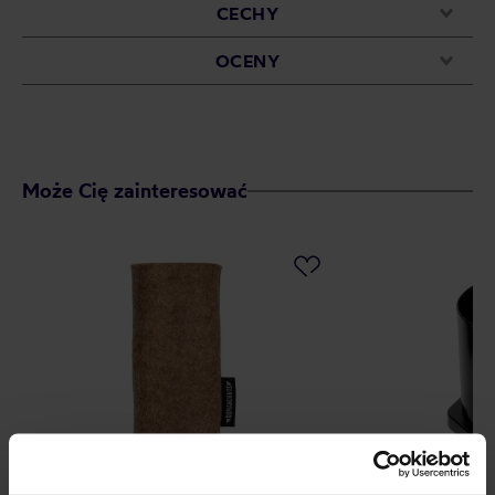
CECHY
OCENY
Może Cię zainteresować