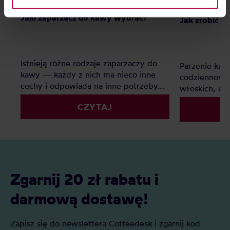
information about cookies and the personal data
Jaki zaparzacz do kawy wybrać?
Jak zrobić k
processing, including your rights, can be found in the
Privacy Policy.
Istnieją różne rodzaje zaparzaczy do
Parzenie kaw
kawy — każdy z nich ma nieco inne
codziennością
cechy i odpowiada na inne potrzeby.
włoskich, d
Oto nasz subiektywny ranking
tym – oto na
CZYTAJ
zaparzaczy do kawy.
tego, jak za
Zgarnij 20 zł rabatu i
darmową dostawę!
Zapisz się do newslettera Coffeedesk i zgarnij kod