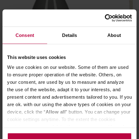
Consent
Details
About
Mount Everest Tea - Takea -
Egg Back Home
This website uses cookies
Podstawka pod mieszadełko do
Medium Cup 22
We use cookies on our website. Some of them are used
matchy
to ensure proper operation of the website. Others, on
your consent, are used by us to measure and analyze
49,00 zł
the use of the website, adapt it to your interests, and
Najniższa cena: 49,00 zł
present content and advertisements tailored to you. If you
are ok. with our using the above types of cookies on your
28,99 zł
device, click the “
Allow all
” button. You can change your
cookie settings anytime. To the extent the cookies
contain your personal data, they are processed based on
Do poczytania przy kawie:
the controller’s (namely, ALL GOOD S.A., ul.