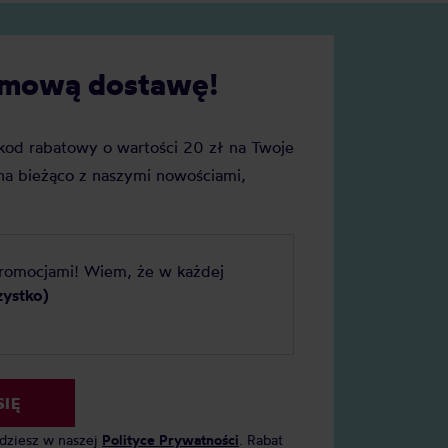
darmową dostawę!
j kod rabatowy o wartości 20 zł na Twoje
a bieżąco z naszymi nowościami,
promocjami! Wiem, że w każdej
zystko)
SIĘ
jdziesz w naszej
Polityce Prywatności
. Rabat