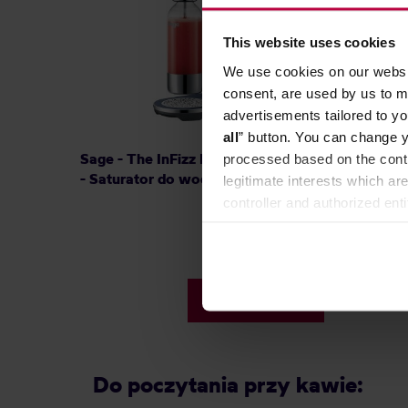
This website uses cookies
We use cookies on our websit
consent, are used by us to me
advertisements tailored to yo
all
” button. You can change y
Sage - The InFizz Fusion Granatowy
Melitta
processed based on the contr
- Saturator do wody
ekspres
legitimate interests which are
V Timer
controller and authorized ent
can be found in the
Privacy P
899,00 zł
Najniższa cena: 769,00 zł
687,99 zł
Do poczytania przy kawie: