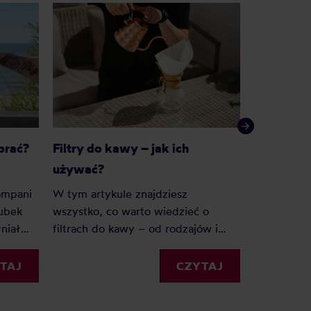
brać?
Filtry do kawy – jak ich
Jak wycz
używać?
termiczn
kompani
W tym artykule znajdziesz
Kawa zosta
kubek
wszystko, co warto wiedzieć o
termicznych
niał
filtrach do kawy – od rodzajów i
niestety u
?
rozmiarów, po praktyczne
wyczyścić 
ik po
wskazówki, jak z nich korzystać.
TAJ
CZYTAJ