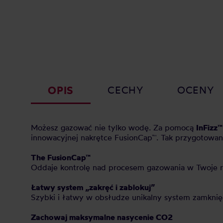
OPIS
CECHY
OCENY
Możesz gazować nie tylko wodę. Za pomocą
InFizz™
innowacyjnej nakrętce FusionCap™. Tak przygotowa
The FusionCap™
Oddaje kontrolę nad procesem gazowania w Twoje r
Łatwy system „zakręć i zablokuj”
Szybki i łatwy w obsłudze unikalny system zamknię
Zachowaj maksymalne nasycenie CO2