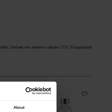
i sitko. Zestaw nie zawiera naboju CO2 (Urządzenie
About