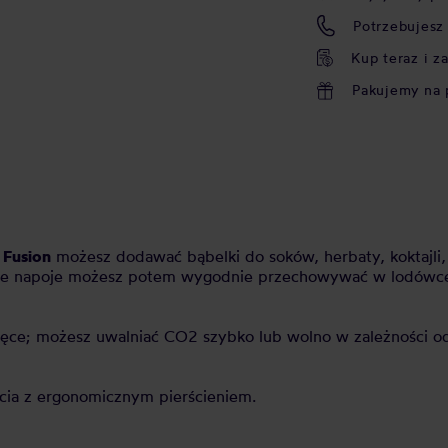
Potrzebujesz
Kup teraz i z
Pakujemy na 
 Fusion
możesz dodawać bąbelki do soków, herbaty, koktajli
ne napoje możesz potem wygodnie przechowywać w lodówce w
ęce; możesz uwalniać CO2 szybko lub wolno w zależności o
cia z ergonomicznym pierścieniem.