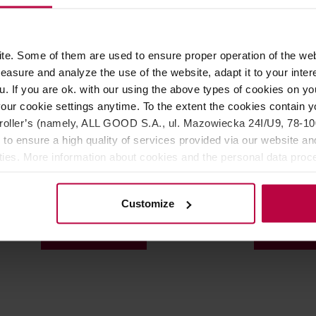
e. Some of them are used to ensure proper operation of the web
asure and analyze the use of the website, adapt it to your inter
u. If you are ok. with our using the above types of cookies on you
our cookie settings anytime. To the extent the cookies contain y
 - Dzbanek szklany do
Sage - Nasadka FusionCap 
oller’s (namely, ALL GOOD S.A., ul. Mazowiecka 24I/U9, 78-100 
ów Look Perfection / Look
saturatorów InFizz Fusion
 to ensure a high quality of services provided via our website and
ities. More information about cookies and the personal data proce
olicy.
Customize
134,99 zł
119,