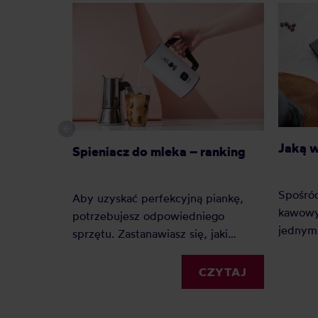
Jaką 
Spieniacz do mleka – ranking
Spośró
Aby uzyskać perfekcyjną piankę,
kawowy
potrzebujesz odpowiedniego
jednym 
sprzętu. Zastanawiasz się, jaki
Dlacze
spieniacz do mleka kupić?
zyskuje
Elektryczny, ręczny, a może
CZYTAJ
Jaką j
indukcyjny? Oto nasz szczegółowy
Zobacz
ranking, który pomoże Ci podjąć