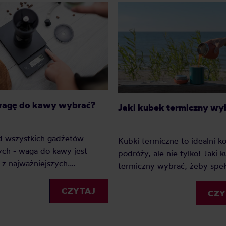
wagę do kawy wybrać?
Jaki kubek termiczny wy
d wszystkich gadżetów
Kubki termiczne to idealni 
ch - waga do kawy jest
podróży, ale nie tylko! Jaki 
z najważniejszych.
termiczny wybrać, żeby speł
go? Ponieważ dzięki wadze
wszystkie Twoje oczekiwania
my precyzję i powtarzalność.
CZYTAJ
Sprawdź nasz mini-przewodn
CZY
ednak wagę do kawy wybrać?
kubkach termicznych.
cie naszych faworytów!