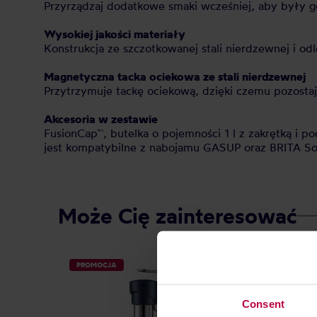
Przyrządzaj dodatkowe smaki wcześniej, aby były 
Wysokiej jakości materiały
Konstrukcja ze szczotkowanej stali nierdzewnej i o
Magnetyczna tacka ociekowa ze stali nierdzewnej
Przytrzymuje tackę ociekową, dzięki czemu pozosta
Akcesoria w zestawie
FusionCap™, butelka o pojemności 1 l z zakrętką i po
jest kompatybilne z nabojamu GASUP oraz BRITA 
Może Cię zainteresować
PROMOCJA
Consent