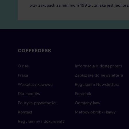
przy zakupach za minimum 199 zł, zniżka jest jednora
COFFEEDESK
O nas
Informacja o dostępności
Praca
Zapisz się do newslettera
Warsztaty kawowe
Regulamin Newslettera
Dla mediów
Poradnik
Polityka prywatności
Odmiany kaw
Kontakt
Metody obróbki kawy
Regulaminy i dokumenty