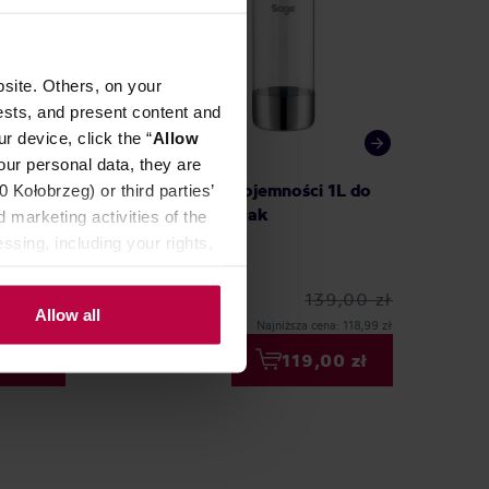
site. Others, on your
ests, and present content and
r device, click the “
Allow
our personal data, they are
do
Sage - Butelki o pojemności 1L do
Melitta
Kołobrzeg) or third parties’
The InFizz - Dwupak
ekspre
 marketing activities of the
ssing, including your rights,
139,00 zł
Allow all
Najniższa cena: 118,99 zł
00 zł
119,00 zł