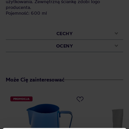
użytkowania. Zewnętrzną ściankę zdobi logo
producenta.
Pojemność: 600 ml
CECHY
OCENY
Może Cię zainteresować
PROMOCJA