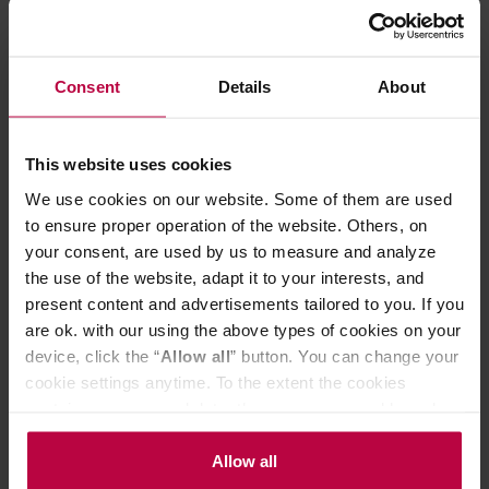
Consent
Details
About
Rhino Coffee Gear Stealth Milk
Motta - Little 
Pitcher dzbanek niebieski 360 ml
ml
This website uses cookies
We use cookies on our website. Some of them are used
to ensure proper operation of the website. Others, on
111,00 zł
your consent, are used by us to measure and analyze
Najniższa cena: 111,00 zł
the use of the website, adapt it to your interests, and
104,99 zł
present content and advertisements tailored to you. If you
are ok. with our using the above types of cookies on your
device, click the “
Allow all
” button. You can change your
Do poczytania przy kawie:
cookie settings anytime. To the extent the cookies
contain your personal data, they are processed based on
the controller’s (namely, ALL GOOD S.A., ul.
Mazowiecka 24I/U9, 78-100 Kołobrzeg) or third parties’
Allow all
legitimate interests which are to ensure a high quality of