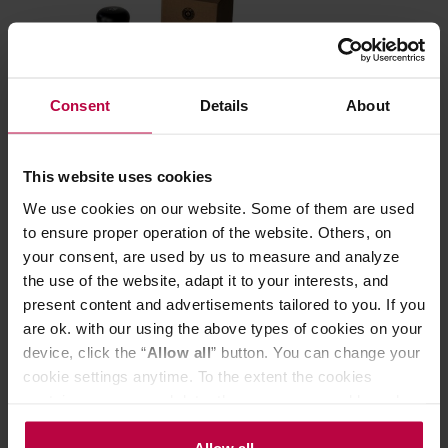
Consent
Details
About
Eureka Perfect Grip Tamper
Motta - Dystry
This website uses cookies
regulowany 58,3mm
podstawką
We use cookies on our website. Some of them are used
to ensure proper operation of the website. Others, on
your consent, are used by us to measure and analyze
210,00 zł
the use of the website, adapt it to your interests, and
Najniższa cena: 147,99 zł
present content and advertisements tailored to you. If you
147,99 zł
are ok. with our using the above types of cookies on your
device, click the “
Allow all
” button. You can change your
cookie settings anytime. To the extent the cookies
Do poczytania przy kawie:
contain your personal data, they are processed based on
the controller’s (namely, ALL GOOD S.A., ul.
Mazowiecka 24I/U9, 78-100 Kołobrzeg) or third parties’